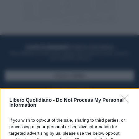
ACQUISTA UN ABBONAMENTO
OTTIENI DEI SUPER VANTAGGI
Potrai sfogliare la rivista online, leggere tutte le edizioni locali, ricevere a
casa il giornale cartaceo
SFOGLIA IL GIORNALE
ACQUISTA ABBONAMENTO
Libero Quotidiano -
Do Not Process My Personal
Information
If you wish to opt-out of the sale, sharing to third parties, or
processing of your personal or sensitive information for
targeted advertising by us, please use the below opt-out