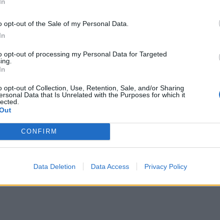
In
o opt-out of the Sale of my Personal Data.
In
to opt-out of processing my Personal Data for Targeted
ing.
In
o opt-out of Collection, Use, Retention, Sale, and/or Sharing
ersonal Data that Is Unrelated with the Purposes for which it
lected.
Out
CONFIRM
Data Deletion
Data Access
Privacy Policy