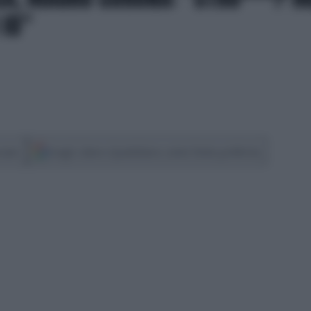
 IO"
cover
Scegli Libero Quotidiano come fonte preferita