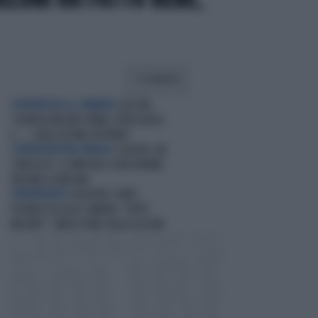
CONDIVIDI
L'INTERVISTA AL CORRIERE
GUCCINI,
"GIORGIA MELONI FURBA, PERICOLOSA.
E...", QUELL'ULTIMO AFFONDO
CENTROSINISTRA FRAGILE
SCHLEIN, UN
CONSIGLIO: SI IMPEGNI A FAR DURARE
ANCORA LA MELONI
SPROVVEDUTO
GIUSEPPE CONTE,
FIGURACCIA ALLA CAMERA: "DOV'È
MELONI?". IRRISO PURE DALLA ASCANI