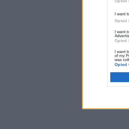
Opted 
I want t
Opted 
I want 
Advertis
Opted 
I want t
of my P
was col
Opted 