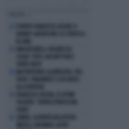
I PIÙ LETTI
È MORTO FRANCESCO GUCCINI: IL
1
GRANDE CANTAUTORE SI È SPENTO A
86 ANNI
KIMI ANTONELLI, VACANZE DA
2
SOGNO: TUFFI, RACCHETTONI E
SUPER-YACHT
MASTANTUONO, ALAJBEGOVIC, PAZ,
3
YILDIZ: FINALMENTE SI DÀ SPAZIO
ALLA FANTASIA
FRANCESCO GUCCINI, LE ULTIME
4
VOLONTÀ: "SEPPELLITEMI IN UNA
VIGNA"
SINNER, LA VERITÀ SULLA VISITA
5
MEDICA: CINCINNATI, ALTRO