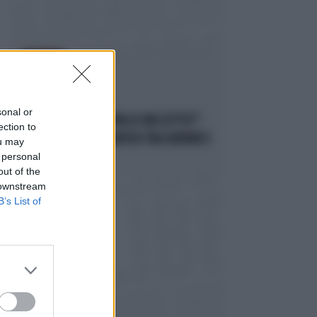
AGLI SGOCCIOLI
sonal or
PD ALLO SBANDO, "MA LO HAI LETTO?":
ection to
RISSA IN TRANSATLANTICO TRA GUERINI E
ou may
 personal
PROVENZANO
out of the
 downstream
B’s List of