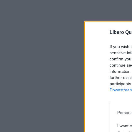
Libero Qu
If you wish 
sensitive in
confirm you
continue se
information 
further disc
participants
Downstream 
Persona
I want t