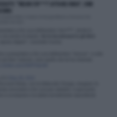
CCOLOTTI: "'MELONI STR***?' LOTTA NEL FANGO", COME
CCHINO
si parla d'altro: il saluto di Giorgia Meloni a Vincenzo De
emier ha resti...
sentarsi a De Luca definendosi 'stro***'", sbotta lo
i vive anche di impeto.
Se lo incontrassi io gli direi
capraio afgano'", conclude Corona.
imo a presentarsi a De Luca definendosi “stronza”: a volte
o gli direi “piacere, sono quello che lei ha chiamato
c.twitter.com/XWPFHeIr4h
caR4)
May 28, 2024
’account Atreju, con la didascalia ’Giorgia, insegnaci la
remier avvicinarsi a De Luca per salutarlo. A quel punto
 non si scompone e la saluta normalmente rispondendo