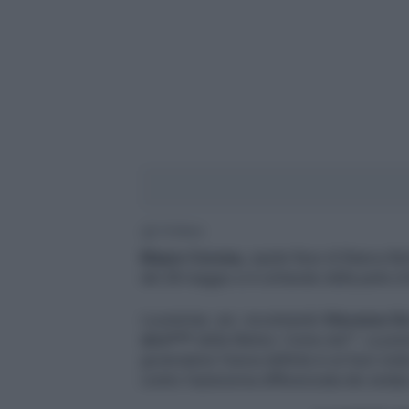
1' di lettura
Mauro Corona,
ospite fisso di Bianca Be
del 28 maggio si è schierato dalla parte di
La premier, ieri, incontrando
Vincenzo D
stro***
della Meloni. Come sta?". La premi
governatore l’aveva definita in un fuori on
contro l’autonomia differenziata dei sind