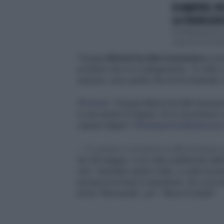
DI MARTEDÌ, PI
LA STRONCA BO
A Di Martedì non 
Luca con cui il pr
"Giorgia
Meloni ha fatto benissimo
a pre
scrittore che è in collegamento, "A volte s
'piacere, sono quello che lei ha chiamato 
#Corona
: "Giorgia Meloni ha fatto beniss
si vive anche di impeto. Se lo incontrassi i
capraio afgano”.
#ÈsempreCartabianca
pi
— È sempre Cartabianca (@Cartabian
Ieri 28 maggio, in un video pubblicato dall
vita", diventato subito virale, si vede la p
pronuncia la frase in questione. De Luca
prima "Benvenuta", poi: "Bene di salute".