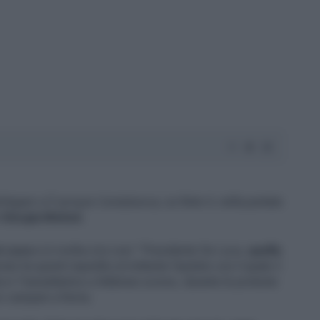
rlinguer a
È sempre Cartabianca
, su Rete 4, nella puntata
Giorgia Meloni.
e Luca
si è rivolta a lui così: "Presidente De Luca,
quella
er ha quindi rispedito al mittente l’epiteto con il quale il
da in Transatlantico a febbraio scorso, durante le proteste
aci campani a Roma.