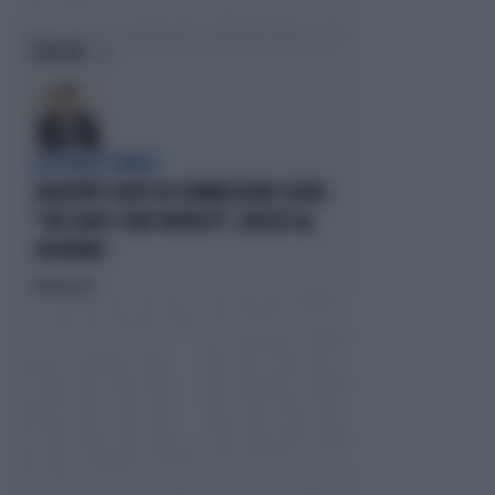
OPINIONI
LA FUGA È FINITA
GIUSEPPE CONTE IN COMMISSIONE COVID:
"CHI SONO I VERI PATRIOTI", INSULTI AL
GOVERNO
Politica
di