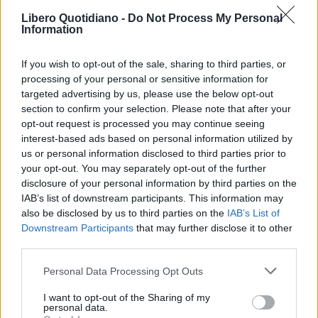
Libero Quotidiano -
Do Not Process My Personal
Information
If you wish to opt-out of the sale, sharing to third parties, or
processing of your personal or sensitive information for
targeted advertising by us, please use the below opt-out
section to confirm your selection. Please note that after your
opt-out request is processed you may continue seeing
interest-based ads based on personal information utilized by
us or personal information disclosed to third parties prior to
your opt-out. You may separately opt-out of the further
Seguici su Google Discover
disclosure of your personal information by third parties on the
IAB’s list of downstream participants. This information may
Segui Libero Quotidiano su Google Discover
also be disclosed by us to third parties on the
IAB’s List of
Scegli Libero Quotidiano come fonte preferita
Downstream Participants
that may further disclose it to other
third parties.
SEZIONI
Personal Data Processing Opt Outs
I want to opt-out of the Sharing of my
SPETTACOLI
personal data.