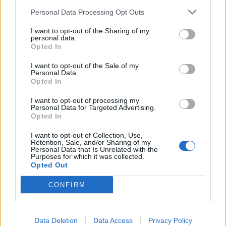
SEZIONI
Personal Data Processing Opt Outs
I want to opt-out of the Sharing of my
SPETTACOLI
personal data.
Opted In
SCIENZA E TECH
I want to opt-out of the Sale of my
Personal Data.
Opted In
ALTRO
I want to opt-out of processing my
Personal Data for Targeted Advertising.
Opted In
I want to opt-out of Collection, Use,
Retention, Sale, and/or Sharing of my
Personal Data that Is Unrelated with the
Purposes for which it was collected.
Libero Shopping
Contatti
Pubblicità
Cookie policy
Privacy policy
Opted Out
Condizioni generali
Modello 231
Assistenza
Preferenze Privacy
CONFIRM
Editoriale Libero S.r.l. - Sede Legale: Via dell’Aprica 18, 20158 Milano -
Registro Imprese di Milano Monza Brianza Lodi: C.F. e P.IVA 06823221004 -
R.E.A. Milano n. 1690166 Cap. Soc. € 400.000,00 i.v.
Tutti i diritti riservati - ISSN (sito web): 2531-6370
Data Deletion
Data Access
Privacy Policy