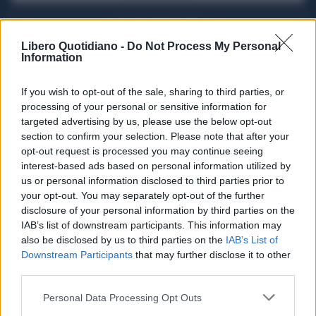
ACQUISTA ABBONAMENTO
Libero Quotidiano -
Do Not Process My Personal
Information
If you wish to opt-out of the sale, sharing to third parties, or
processing of your personal or sensitive information for
targeted advertising by us, please use the below opt-out
section to confirm your selection. Please note that after your
opt-out request is processed you may continue seeing
interest-based ads based on personal information utilized by
us or personal information disclosed to third parties prior to
your opt-out. You may separately opt-out of the further
Seguici su Google Discover
disclosure of your personal information by third parties on the
IAB’s list of downstream participants. This information may
Segui Libero Quotidiano su Google Discover
also be disclosed by us to third parties on the
IAB’s List of
Scegli Libero Quotidiano come fonte preferita
Downstream Participants
that may further disclose it to other
third parties.
SEZIONI
Personal Data Processing Opt Outs