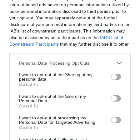
interest-based ads based on personal information utilized by
us or personal information disclosed to third parties prior to
your opt-out. You may separately opt-out of the further
Seguici su Google Discover
disclosure of your personal information by third parties on the
IAB’s list of downstream participants. This information may
Segui Libero Quotidiano su Google Discover
also be disclosed by us to third parties on the
IAB’s List of
Scegli Libero Quotidiano come fonte preferita
Downstream Participants
that may further disclose it to other
third parties.
SEZIONI
Personal Data Processing Opt Outs
I want to opt-out of the Sharing of my
SPETTACOLI
personal data.
Opted In
SCIENZA E TECH
I want to opt-out of the Sale of my
Personal Data.
Opted In
ALTRO
I want to opt-out of processing my
Personal Data for Targeted Advertising.
Opted In
I want to opt-out of Collection, Use,