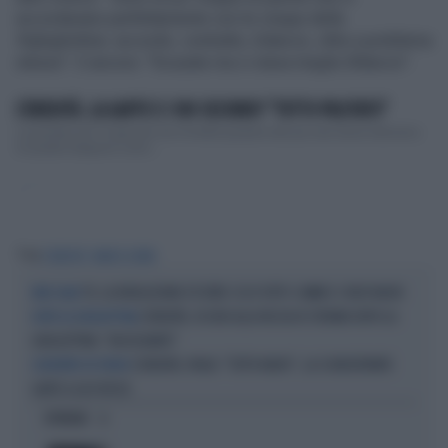
accordavano perfettamente con le cinque della
#ghigliottina: accordo, contratto, bilancio, oltre a problema
stesso". E ancora: "Scusate ma ci stava meglio Bilancio".
L'EREDITÀ. LA GAFFE E I 100 SECONDI? "TUTTO PILOTATO"
La puntata del 19 gennaio de L'Eredità passerà alla piccola storia televisiva
di questa stagione come ...
...
Tag
L'EREDITÀ
MARCO LIORNI
TV, LA RIVOLUZIONE D'ESTATE: ECCO TUTTI I CAMBI E I VOLTI NUOVI
MESI CALDI
L'EREDITÀ, OCCHIO ALLA FACCIA DI STEFANO DOPO LA
DOPO LA GHIGLIOTTINA
GHIGLIOTTINA: "RASSEGNATO"
L'EREDITÀ, PAOLO: "TUTTO NUDO!", LA SCONCERTANTE
SCONCERTO IN STUDIO
GAFFE A LUCI ROSSE
OPINIONI