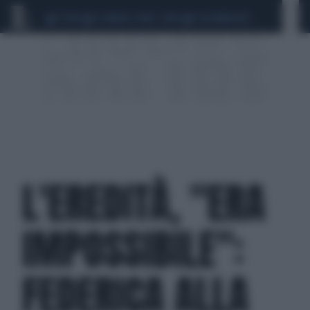
CEUTA
SCANDALO CONTE-COVID
CALCIOMERCATO
L'EREDITÀ, "ERA
IMPOSSIBILE":
FEDERICA ALLA