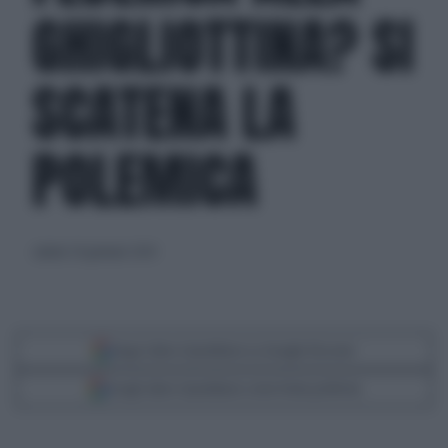
GHIGLIOTTINA? SI
SCATENA LA
POLEMICA
sabato 20 gennaio 2024
Segui Libero Quotidiano su Google Discover
Scegli Libero Quotidiano come fonte preferita