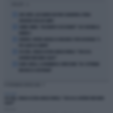
I PIÙ LETTI
1
JUVE-INTER, ALESSANDRO BASTONI SCARAVENTA A TERRA
ZHEGROVA: RISSA IN CAMPO
2
JANNIK SINNER, "DOLCEMENTE OSSESSIONATO": CHI SI INCHINA AL
NUMERO 1
3
JUVENTUS, PAPERE-MICHELE DI GREGORIO E TIFOSI IN RIVOLTA: "IL
PIÙ SCARSO DI SEMPRE"
4
4 DI SERA, SENALDI AZZERA ANGELO BONELLI: "CON LUI AL
GOVERNO FARÀ MENO CALDO?"
5
FLAVIO COBOLLI, LA DRAMMATICA CONFESSIONE: "DA 3 SETTIMANE
NON RIESCO A RESPIRARE"
TI POTREBBERO INTERESSARE
TELEVISIONE
4 DI SERA, SENALDI AZZERA ANGELO BONELLI: "CON LUI AL GOVERNO FARÀ MENO
CALDO?"
Redazione