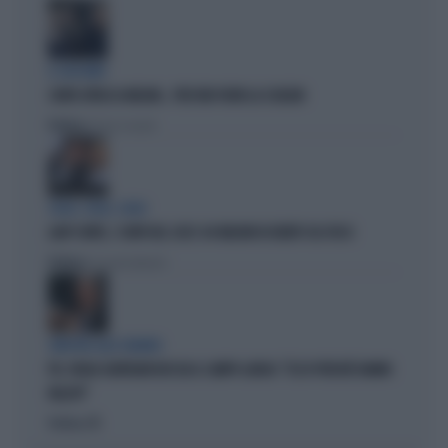
IL GIOCHINO
CONTE ATTACCA MELONI... PER FAR FUORI LA SCHLEIN
Politica
di Pietro Senaldi
SOLDI, SOLDI, SOLDI
LADY CONTE, I CONTI DEL 2025: 60 MILIONI DI DEBITI COL FISCO
Politica
di Giacomo Amadori
SINISTRA ALLO SBANDO
PD, PAOLO GENTILONI BOCCIA IL CAMPO LARGO: "ECCO PERCHÉ HANNO
FALLITO"
Politica
di