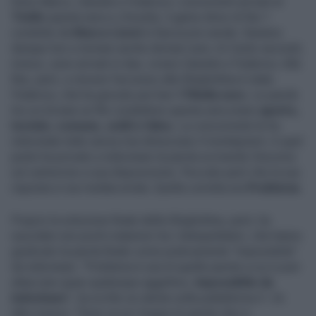
Sono Marco, Daniele e Federica i concorrenti arrivati al
Triello
questa sera a
L'Eredità
, il game show di Rai 1
condotto da
Marco Liorni
in fascia pre serale. Saranno
dunque loro a tornare anche domani sera. Ai Cento secondi,
invece, sono arrivati in due, ovvero Daniele e Federica. Alla
fine, però, a vincere l'accesso alla Ghigliottina è stata
Federica, che ha giocato per ben
170mila euro.
Le parole
tra cui trovare un filo conduttore questa sera erano
aperto,
termini, comune, soldi e falso.
La concorrente le ha
indovinate tutte senza mai dimezzare il montepremi. A quel
punto ha provato a indovinare la parola scrivendo Discorso
sul cartoncino a sua disposizione. Peccato però che la sua
risposta si sia rivelata errata. Quella corretta era
Problema
.
Proprio la soluzione finale della Ghigliottina, però, ha
suscitato non pochi malumori tra i telespettatori, che hanno
giudicato la parola finale come praticamente "impossibile"
da indovinare. "Problema è una di quelle parole a cui si può
attaccare quasi qualunque aggettivo,
impossibile da
indovinare
", ha scritto un utente sulla piattaforma X. Un
altro invece: "Sono un po' troppe le parole che si