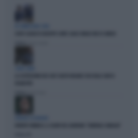
IN COMMISSIONE COVID
L'AUTO-ELOGIO DI GIUSEPPE CONTE: QUASI CINQUE ORE DI COMIZIO
Politica
di Pietro Senaldi
CARTA CANTA
LA COSTITUZIONE DICE CHE È GIUSTO NEGARE L'USO DELLE CHAT DI
DELMASTRO
Politica
di Nicolò Zanon
BORDATE SU BORDATE
ROBERTO VANNACCI, IL SILURO DEL GUARDIAN: "GENERALE CANAGLIA"
Politica
di