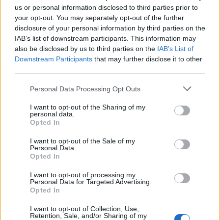
us or personal information disclosed to third parties prior to
your opt-out. You may separately opt-out of the further
Seguici su Google Discover
disclosure of your personal information by third parties on the
IAB’s list of downstream participants. This information may
Segui Libero Quotidiano su Google Discover
also be disclosed by us to third parties on the
IAB’s List of
Scegli Libero Quotidiano come fonte preferita
Downstream Participants
that may further disclose it to other
third parties.
SEZIONI
Personal Data Processing Opt Outs
I want to opt-out of the Sharing of my
SPETTACOLI
personal data.
Opted In
SCIENZA E TECH
I want to opt-out of the Sale of my
Personal Data.
Opted In
ALTRO
I want to opt-out of processing my
Personal Data for Targeted Advertising.
Opted In
I want to opt-out of Collection, Use,
Retention, Sale, and/or Sharing of my