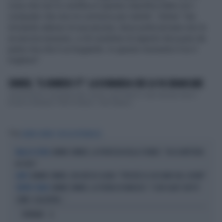
cosa che non lo certifica è questa classifica fatta con i
computer che non mi convince per niente", Sinner "sta
iniziando adesso la sua ascesa, dove potrà arrivare non lo
sa ancora nessuno, a chi sostiene di saperlo dica pure da
parte mia che è un bugiardo. In questo momento è lui il
migliore".
SINNER, "IL NUMERO 1?": LA DOMANDA CHE LO FA SBIANCARE
Jannik Sinner conquista tutti, anche i giornalisti in sala stampa dopo il
trionfo ai Masters 1000 di Miami. Tutto &egrav...
Tag
JANNIK SINNER
NICOLA PIETRANGELI
JANNIK SINNER, LA PROFEZIA DELLA STUBBS: "CHI LO METTERÀ
PALLA DI VETRO
IN CRISI"
JANNIK SINNER, UN GROSSO GUAIO: "PERCHÉ LO CACCIANO DAL CASINÒ"
LIMITI
JANNIK SINNER, LA TEORIA DI NARGISO: "I SUOI GUAI? UN PO'
TROPPO TENNIS
COME I CALCIATORI..."
OPINIONI