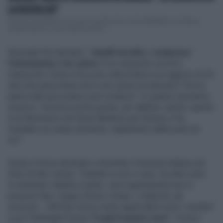
LA FACEVA LUI!"
Il tennis mondiale ha un nuovo numero due: viene dall’Italia, si chiama
Jannik Sinner e, con l’ultimo torneo...
Secondo l'ex tennista, "
Jannik ha tutto, compreso
l’entusiasmo e la carica
. È un campione con la C
maiuscola. Come si fa a non volere bene a un ragazzo di 22
anni che gioca bene ed è così carino ed educato? Chi ne
parla male può essere solo invidioso". In questo momento,
osserva, "servono poche parole, per definire Jannik: questo
è un fenomeno che Gesù Bambino per fortuna ci ha
mandato sui campi da tennis, togliendolo dalle piste da
sci".
Sinner è forse destinato a diventare il tennista italiano più
forte di tutti i tempi. "Quando io non ci sarò, tra dieci anni,
lo diventerà. Battute a parte, certi ragionamenti non si
possono fare, troppo diversi i tempi, i materiali, gli
avversari... Alla fine l’unico metro applicabile sono i risultati"
e per Pietrangeli Sinner
"è già il numero uno".
"L’unica