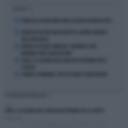
I PIÙ LETTI
1
FRANCESCO GUCCINI AMATO ANCHE A DESTRA. MA NON DA TUTTI...
2
FRANCESCO GUCCINI? NON VA RIDOTTO A CANTORE ORGANICO
DELLA DITTA ROSSA
3
FRANCESCO GUCCINI? ANARCHICO, LIBERTARIO E ANTI-
MELONIANO: NON È UN NOSTRO MITO
4
SERIE A, LA SQUADRA DEGLI SVINCOLATI LOTTEREBBE PER LO
SCUDETTO
5
JUVENTUS COLOMBIANA, TUTTO SU LUCUMI: LE INDISCREZIONI
TI POTREBBERO INTERESSARE
SPORT
SERIE A, LA SQUADRA DEGLI SVINCOLATI LOTTEREBBE PER LO SCUDETTO
Claudio Savelli