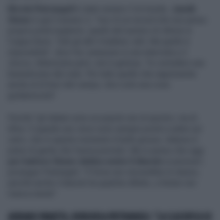
Nicola Pietrangeli
è stato numero 3 al mondo,
Jannik
Sinner
è già il numero 2, "ma c’è un record che non penso
proprio potrà togliermi, quello del numero di vittorie in
Coppa Davis. Tutti gli altri li batterà, tutti. Ma quello è
impossibile", dice l'ex campione in una intervista a
Il
Giorno.
Attenzione però, non è gelosia, "lo considero una
benedizione dal cielo. Per tutto quello che rappresenta
anche al di fuori del campo, dico solo una cosa:
godiamocelo".
Perché "gli italiani sono un popolo non di sportivi, ma di
tifosi. E quando uno vince sono sempre pronti a salire sul
carro, che in questo momento è bello grosso. Adesso è
pieno di gente che l’aveva previsto. Ma io penso che oggi
per battere Sinner debba venire il diavolo
in persona",
prosegue Pietrangeli. "E forse non vincerebbe lo stesso,
perché anche il diavolo ha qualche difetto, a Sinner non
manca niente".
ADRIANO PANATTA, BORDATA A PIETRANGELI: "LA CLASSIFICA SE