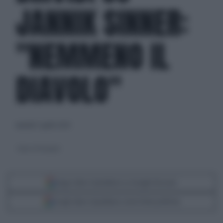
JANNIK SINNER:
"NEMMENO IL
DIAVOLO"
martedì 2 aprile 2024
Sinner e Pietrangeli
Segui Libero Quotidiano su Google Discover
Scegli Libero Quotidiano come fonte preferita