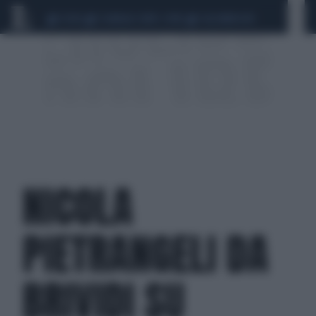
CEUTA
SCANDALO CONTE-COVID
CALCIOMERCATO
NICOLA
PIETRANGELI DA
BRIVIDI SU