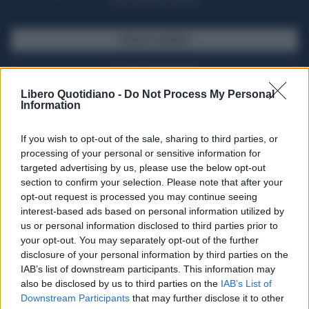
casa il giornale cartaceo
SFOGLIA IL GIORNALE
ACQUISTA ABBONAMENTO
Libero Quotidiano -
Do Not Process My Personal
Information
If you wish to opt-out of the sale, sharing to third parties, or
processing of your personal or sensitive information for
targeted advertising by us, please use the below opt-out
section to confirm your selection. Please note that after your
opt-out request is processed you may continue seeing
interest-based ads based on personal information utilized by
us or personal information disclosed to third parties prior to
your opt-out. You may separately opt-out of the further
Seguici su Google Discover
disclosure of your personal information by third parties on the
IAB’s list of downstream participants. This information may
Segui Libero Quotidiano su Google Discover
also be disclosed by us to third parties on the
IAB’s List of
Scegli Libero Quotidiano come fonte preferita
Downstream Participants
that may further disclose it to other