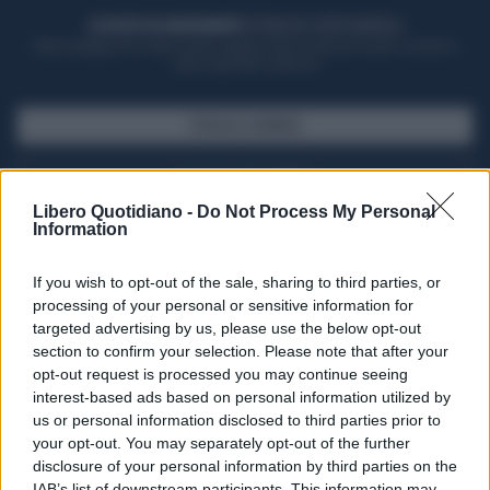
ACQUISTA UN ABBONAMENTO
OTTIENI DEI SUPER VANTAGGI
Potrai sfogliare la rivista online, leggere tutte le edizioni locali, ricevere a
casa il giornale cartaceo
SFOGLIA IL GIORNALE
ACQUISTA ABBONAMENTO
Libero Quotidiano -
Do Not Process My Personal
Information
If you wish to opt-out of the sale, sharing to third parties, or
processing of your personal or sensitive information for
targeted advertising by us, please use the below opt-out
section to confirm your selection. Please note that after your
opt-out request is processed you may continue seeing
interest-based ads based on personal information utilized by
us or personal information disclosed to third parties prior to
your opt-out. You may separately opt-out of the further
Seguici su Google Discover
disclosure of your personal information by third parties on the
IAB’s list of downstream participants. This information may