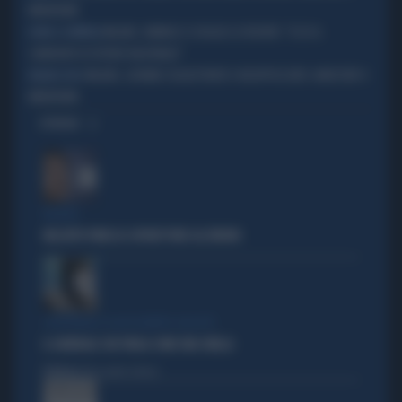
MINORENNI
MILANO, VANNACCI SCIOGLIE LE RISERVE: "ECCO IL
NOME A SORPRESA
CANDIDATO DI FUTURO NAZIONALE"
MILANO, GIOVANE SEQUESTRATO E INCAPPUCCIATO: ARRESTATI 4
MILANO-CHOC
MINORENNI
OPINIONI
BUFERA
NELL'ATTO PATACCA COPIATI PURE GLI ERRORI
L'EDITORIALE DI ALESSANDRO SALLUSTI
IL GENERALE CHE PARLA COME UNA SIBILLA
Politica
di Alessandro Sallusti