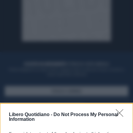
ACQUISTA UN ABBONAMENTO
OTTIENI DEI SUPER VANTAGGI
Potrai sfogliare la rivista online, leggere tutte le edizioni locali, ricevere a
casa il giornale cartaceo
SFOGLIA IL GIORNALE
ACQUISTA ABBONAMENTO
Libero Quotidiano -
Do Not Process My Personal
Information