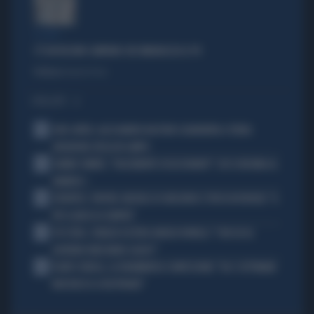
IL CASO
C'È UN FASSINO CAMPANO CHE IMBARAZZA IL PD
Politica
di Daniele Priori
I PIÙ LETTI
1
JUVE-INTER, ALESSANDRO BASTONI SCARAVENTA A TERRA
ZHEGROVA: RISSA IN CAMPO
2
JANNIK SINNER, "DOLCEMENTE OSSESSIONATO": CHI SI INCHINA AL
NUMERO 1
3
JUVENTUS, PAPERE-MICHELE DI GREGORIO E TIFOSI IN RIVOLTA: "IL
PIÙ SCARSO DI SEMPRE"
4
4 DI SERA, SENALDI AZZERA ANGELO BONELLI: "CON LUI AL
GOVERNO FARÀ MENO CALDO?"
5
FLAVIO COBOLLI, LA DRAMMATICA CONFESSIONE: "DA 3 SETTIMANE
NON RIESCO A RESPIRARE"