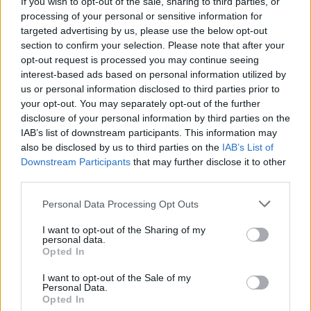
If you wish to opt-out of the sale, sharing to third parties, or
processing of your personal or sensitive information for
targeted advertising by us, please use the below opt-out
section to confirm your selection. Please note that after your
opt-out request is processed you may continue seeing
interest-based ads based on personal information utilized by
us or personal information disclosed to third parties prior to
your opt-out. You may separately opt-out of the further
Seguici su Google Discover
disclosure of your personal information by third parties on the
IAB’s list of downstream participants. This information may
Segui Libero Quotidiano su Google Discover
also be disclosed by us to third parties on the
IAB’s List of
Scegli Libero Quotidiano come fonte preferita
Downstream Participants
that may further disclose it to other
third parties.
SEZIONI
Personal Data Processing Opt Outs
I want to opt-out of the Sharing of my
SPETTACOLI
personal data.
Opted In
SCIENZA E TECH
I want to opt-out of the Sale of my
Personal Data.
Opted In