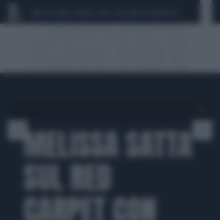
CEUTA
SCANDALO CONTE-COVID
CALCIOMERCATO
1 di 5
MELISSA SATTA
SUL RED
CARPET CON