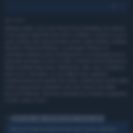
1' di lettura
Melissa Satta, con il suo Kevin Prince Boateng, ha calcato
il red carpet degli Mtv Ema 2015 a Milano, lo show in cui si
sono esibite star internazionali come Justin Bieber, Andrea
Bocelli e Pharrell Williams. La showgirl 29enne e il
calciatore 28enne sono mondanissimi e ovviamente non si
potevano perdere lo show di Mtv condotto da Ed Sheeran e
dalla modella Ruby Rose. Bellissima, alta, sexy, la Satta fa
però un po' discutere. Le sue labbra sono apparse
evidentemente più gonfie del solito, enfatizzate anche dalla
solita espressione duckface che non manca mai dalla
faccia di Melissa. Ma forse stavolta ha un tantino esagerato.
In tutti i sensi. O no?
Tag
MELISSA SATTA
LABBRA
KEVIN PRINCE BOATENG
MTV EMA
MILANO
SEQUESTRANO UN 19ENNE PER FARSI DARE LA DROGA: ARRESTATI 4
PAURA