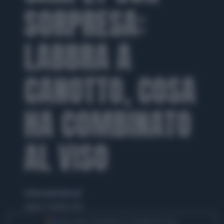
SORPRESA:
LABBRA A
CANOTTO, COSA
HA COMBINATO
AL VISO
di Alessandra Menzani
sabato 31 ottobre 2015
Segui Libero Quotidiano su Google Discover