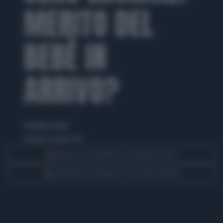
MERITO DEL
BEBÈ IN
ARRIVO?
di simone cerroni
domenica 6 luglio 2014
Segui Libero Quotidiano su Google Discover
Scegli Libero Quotidiano come fonte preferita