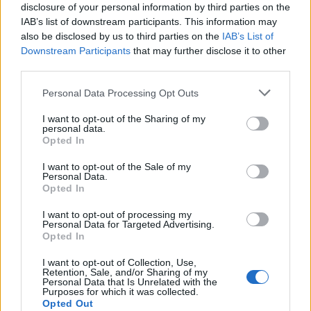
Seguici su Google Discover
disclosure of your personal information by third parties on the
IAB’s list of downstream participants. This information may
Segui Libero Quotidiano su Google Discover
also be disclosed by us to third parties on the
IAB’s List of
Scegli Libero Quotidiano come fonte preferita
Downstream Participants
that may further disclose it to other
third parties.
SEZIONI
Personal Data Processing Opt Outs
I want to opt-out of the Sharing of my
SPETTACOLI
personal data.
Opted In
SCIENZA E TECH
I want to opt-out of the Sale of my
Personal Data.
Opted In
ALTRO
I want to opt-out of processing my
Personal Data for Targeted Advertising.
Opted In
I want to opt-out of Collection, Use,
Retention, Sale, and/or Sharing of my
Personal Data that Is Unrelated with the
Purposes for which it was collected.
Libero Shopping
Contatti
Pubblicità
Cookie policy
Privacy policy
Opted Out