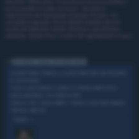
all'evento "White party" in una forma a dir poco perfetta e
poi ha postato lo scatto sui social. Secondo le
indiscrezioni del settimanale di gossip Chi però, l'ex
consigliera regionale Nicole Minetti sarebbe davvero
incinta del fidanzato Claudio D’Alessio e già all'ottava
settimana. Questo forse il motivo del rigonfiamento al seno.
Tag
NICOLE MINETTI
D'ALESSIO
NICOLE MINETTI INCINTA
MARCO TRAVAGLIO, LA QUERELA MINACCIATA E MAI PRESENTATA:
CASO-MINETTI
DI COSA HA PAURA?
TRAVAGLIO SI VENDICA SU CIPRIANI & MINETTI PER LA
TOCCATO IL FONDO
QUERELA MILIONARIA: COSA SPUNTA SUL FATTO
GRAZIA A MINETTI, I PENALISTI SCULACCIANO TRAVAGLIO:
LE BALLE DEL "FATTO"
"INVETTIVA SCOMPOSTA"
OPINIONI