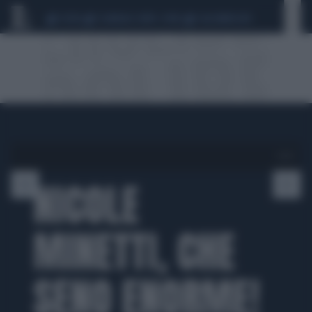
CEUTA
SCANDALO CONTE-COVID
CALCIOMERCATO
1 di 4
NICOLE
MINETTI, CHE
SENO ENORME!