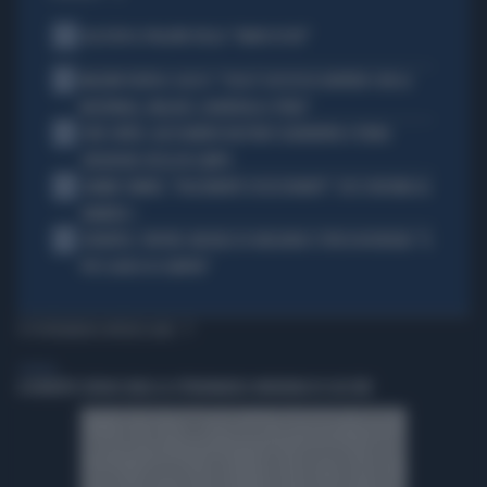
1
ALL’ASTA IL PALLONE DELLA “MANO DI DIO”
2
MALDINI VUOTA IL SACCO: "COSA È SUCCESSO DAVVERO CON LA
NAZIONALE, MALAGÒ, GUARDIOLA E PIRLO"
3
JUVE-INTER, ALESSANDRO BASTONI SCARAVENTA A TERRA
ZHEGROVA: RISSA IN CAMPO
4
JANNIK SINNER, "DOLCEMENTE OSSESSIONATO": CHI SI INCHINA AL
NUMERO 1
5
JUVENTUS, PAPERE-MICHELE DI GREGORIO E TIFOSI IN RIVOLTA: "IL
PIÙ SCARSO DI SEMPRE"
TI POTREBBERO INTERESSARE
GENERAL
A ROBERTO SERGIO (RAI) LA CITTADINANZA ONORARIA DI CACCURI