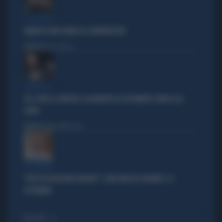
IL GENERALE
VANNACCI NON CHIUDE AL CENTRODESTRA
Politica
di Elisa Calessi
DISPERATI
SUL COVID LA SINISTRA SI AGGRAPPA AL DOCUMENTO-PATACCA DI
CONTE
Politica
di Andrea Muzzolon
LA PREMIER
"DOVE VA IN VACANZA MELONI". E UNA DATA DA SEGNARE: IL 4
SETTEMBRE
I PIÙ LETTI