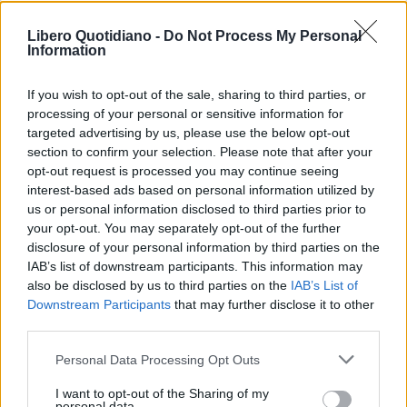
ACQUISTA ABBONAMENTO
Libero Quotidiano -
Do Not Process My Personal
Information
If you wish to opt-out of the sale, sharing to third parties, or
processing of your personal or sensitive information for
targeted advertising by us, please use the below opt-out
section to confirm your selection. Please note that after your
opt-out request is processed you may continue seeing
interest-based ads based on personal information utilized by
us or personal information disclosed to third parties prior to
your opt-out. You may separately opt-out of the further
Seguici su Google Discover
disclosure of your personal information by third parties on the
IAB’s list of downstream participants. This information may
Segui Libero Quotidiano su Google Discover
also be disclosed by us to third parties on the
IAB’s List of
Scegli Libero Quotidiano come fonte preferita
Downstream Participants
that may further disclose it to other
third parties.
SEZIONI
Personal Data Processing Opt Outs
I want to opt-out of the Sharing of my
SPETTACOLI
personal data.