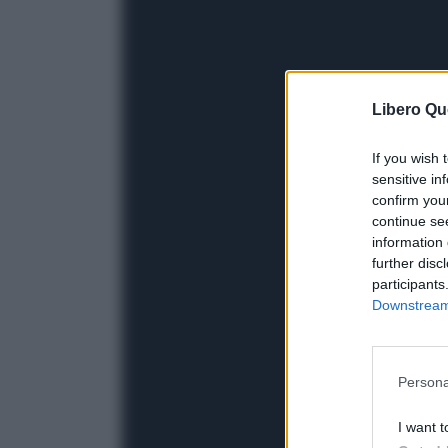
Libero Qu
If you wish 
sensitive in
confirm you
continue se
information 
further disc
participants
Downstream 
Persona
I want t