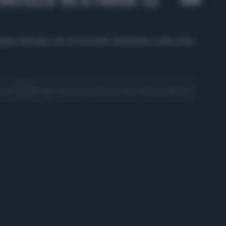
liana distrutte da un incendio divampato nella notte
CONDIVIDI
cover
Scegli Libero Quotidiano come fonte preferita