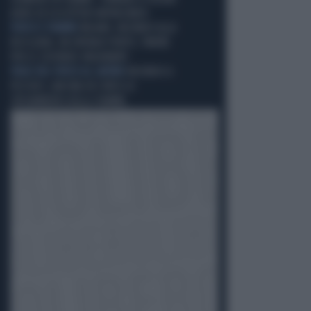
AEREI ED ELICOTTERI ANTINCENDIO
FUOCO E FIAMME
MILANO, INCENDIO ALLA
RICICLERIA: UN OPERAIO FERITO, TIMORE
PER LE SOSTANZE INQUINANTI
VIGILI DEL FUOCO AL LAVORO
INCENDIO A
PESCHICI, ANCORA IN CORSO LO
SPEGNIMENTO DELLE FIAMME