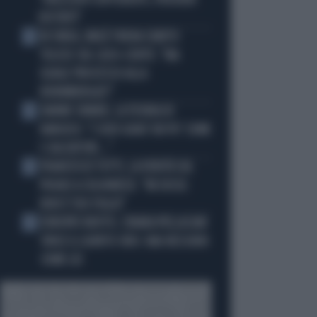
"ORIZZONTI DIFFERENTI, PENSIERI
DISTINTI"
IN ONDA, MULÈ FRENA SUBITO
2
TELESE SUL CASO-CONTE: "MA
QUALE PROCESSO ALLA
NORIMBERGA?!"
JANNIK SINNER, LA TEORIA DI
3
NARGISO: "I SUOI GUAI? UN PO' COME
I CALCIATORI..."
FRANCESCO TOTTI, LA VERITÀ SUL
4
PUGNO A COLONNESE: "MI DISSE:
NON È TUO FIGLIO"
EUROPEI NUOTO, CHIARA PELLACANI
5
VINCE IL QUINTO ORO: MAI NESSUNO
COME LEI