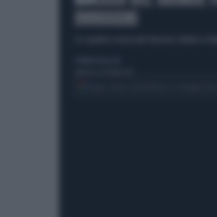
IMMAGINI
Le quattro mura più famose della tv ita
di Roberto Procaccini
domenica 15 dicembre 2013
Segui Libero Quotidiano su Google Dis