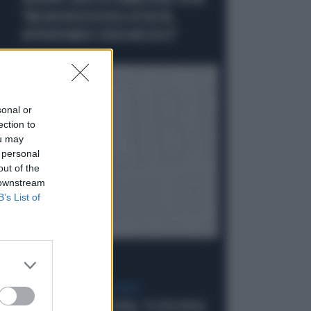
GIUSEPPE CONTE IN COMMISSIONE COVID:
"MELONI REGISTA DEGLI ATTACCHI,
AFFRONTIAMOCI SENZA MEZZUCCI"
Politica
di
sonal or
ection to
ou may
 personal
out of the
 downstream
B’s List of
SCELTE NEL CAMPO LARGO
SONDAGGIO IPSOS-DOXA, "IL 92% DEGLI