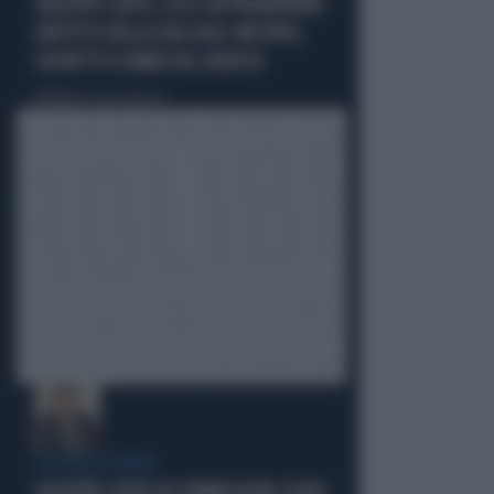
GIUSEPPE CONTE, ECCO CHI PAGHEREBBE
L'AFFITTO DELLA SUA CASA: MISTERO,
SOSPETTI E DUBBI SUL CATASTO
Politica
di Giacomo Amadori
LA FUGA È FINITA