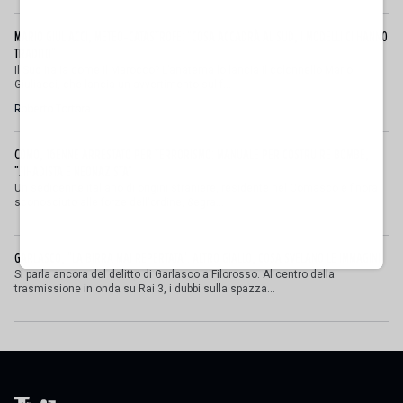
MARIO GIULIACCI, METEO-CATASTROFE: "COSA ACCADRÀ AL SUD, I MODELLI CI HANNO
TRADITO"
Il Sud Italia come il Marocco? L’anatema lo lancia il colonnello Mario
Giuliacci, che lancia un avvertimento sul f...
Roberto Tortora
COMO, 16ENNE ARRESTATO PER TERRORISMO: MANUALE PER COSTRUIRE BOMBE,
"JIHADISTA E NEONAZISTA"
Un sedicenne italiano di origini straniere, residente nel Comasco e finora
sconosciuto alle forze dell'ordine, &egra...
GARLASCO, "LA BIRRA MAI REPERTATA": ALTRO GIALLO, COSA SVELANO LE IMMAGINI
Si parla ancora del delitto di Garlasco a Filorosso. Al centro della
trasmissione in onda su Rai 3, i dubbi sulla spazza...