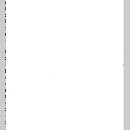
siamo davanti all’ennesimo tentativo di far dire a un dato
tecnico molto più di quello che può realmente dire. La
cosiddetta impronta 33 viene trattata da alcuni come se
fosse la chiave dell’intero delitto. Come se bastasse
pronunciarla con tono solenne per trasformarla
automaticamente in una prova regina. Peccato che non sia
così".
La Bruzzone, dunque, ha analizzato i singoli aspetti: "Prima
questione: non è affatto pacifico che si tratti di un’impronta
di sangue. Anzi, è stato dimostrato esattamente il contrario.
E questo non è un dettaglio. È un macigno. Se una traccia
viene utilizzata per sostenere una ricostruzione legata alla
scena del delitto, il primo passaggio logico dovrebbe
essere banale ossia dimostrare in modo serio, solido e
tecnicamente affidabile che quella traccia abbia
effettivamente natura ematica e che sia collegata al fatto
omicidiario. Se questo passaggio non regge, tutto il resto
diventa
mero esercizio narrativo
. Non scienza. Non
prova. Non ricostruzione".