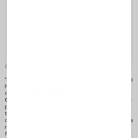
2' di lettura
"L
’impronta 33
non diventa una prova solo perché qualcuno
ha deciso di attribuirle un significato suggestivo": la
criminologa
Roberta Bruzzone
torna sul delitto di
Garlasco
, l'omicidio di Chiara Poggi nel 2007, con un lungo
post su Facebook. "Una traccia non parla da sola. Una
traccia va collocata. Va interpretata. Va messa in relazione
con la dinamica. Va confrontata con il contesto. Va verificata
rispetto al resto del materiale probatorio - ha spiegato
l'esperta -. E soprattutto deve avere un senso. Qui, invece,