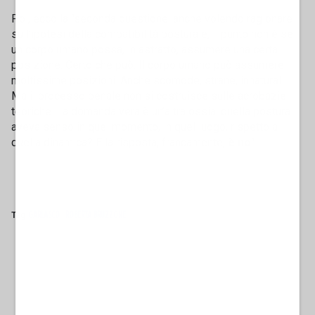
Poi, ecco la "seconda questione: anche volendo ragionare
sull’ipotesi della compatibilità posturale, il punto non è se
un corpo umano possa, in astratto, assumere una certa
posizione. Certo che può. Il corpo umano può assumere
moltissime posizioni. Anche scomode, strane, innaturali.
Ma il processo penale non si costruisce sulle acrobazie
teoriche. La domanda vera è un’altra ossia: quella postura
aveva senso in quel momento, in quel luogo, rispetto a
quella dinamica? E la risposta, francamente,
è no
".
Tag
GARLASCO
ROBERTA BRUZZONE