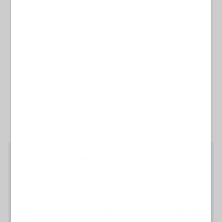
A FILOROSSO
GARLASCO, "LA BIRRA MAI REPERTATA": ALTRO GIALLO, COSA SVELANO LE
IMMAGINI
PESANTI ACCUSE
ROBERTA BRUZZONE, MISTERIOSO SFOGO SU GARLASCO: "DELIRANTI,
FARNETICAZIONI"
PALLA DI VETRO
GARLASCO, GIUSEPPE BRINDISI: "COSA ACCADRÀ A SETTEMBRE". SEMPIO