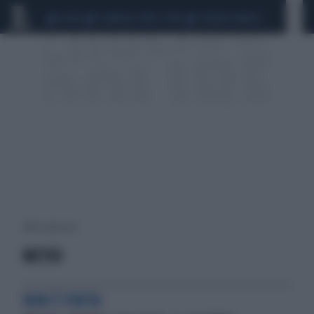
CEUTA
SCANDALO CONTE-COVID
SIGFRIDO RANUCCI
2046 risultati per:
METEO
NON È FINITA