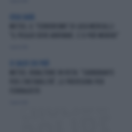
3 agosto 2026
COSA SARÀ
METEO, IL 'TERRORISMO' DI LUCA MERCALLI:
"IL PEGGIO DEVE ARRIVARE. E SI PUÒ MORIRE"
3 agosto 2026
SI SALVI CHI PUÒ
METEO, RIBALTONE IN VISTA: "CARBURANTE
PER L'INSTABILITÀ", LE PREVISIONI PER
FERRAGOSTO
2 agosto 2026