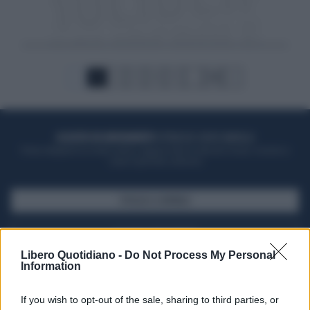
1
2
3
4
5
...
128
ACQUISTA UN ABBONAMENTO
OTTIENI DEI SUPER VANTAGGI
Potrai sfogliare la rivista online, leggere tutte le edizioni locali, ricevere a
casa il giornale cartaceo
SFOGLIA IL GIORNALE
ACQUISTA ABBONAMENTO
Libero Quotidiano -
Do Not Process My Personal
Information
If you wish to opt-out of the sale, sharing to third parties, or