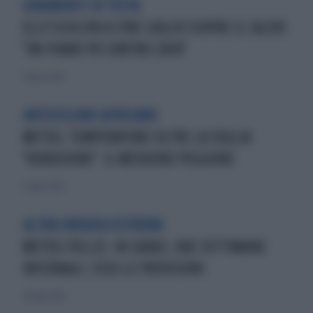
GIRAMENTI DI TESTA
ELLY SCHLEIN A FINE LUGLIO SCOPRE IL CALDO:
"UN PIANO PD CONTRO L'AFA"
1 agosto 2026
ANTICICLONE AFRICANO
METEO, TEMPERATURE OLTRE LA SOGLIA
"KOKUSHOBI": IL WEEKEND PEGGIORE
31 luglio 2026
ALTRA ONDATA ESTREMA
METEO-FOLLIE: 44 GRADI, DUE SETTIMANE
INFERNALI: ECCO LE PREVISIONI
29 luglio 2026