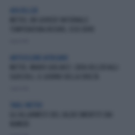
AFA KILLER
METEO, UN GIOVEDÌ INFERNALE:
TEMPERATURA RECORD, ECCO DOVE
4 agosto 2026
ANTICICLONE AFRICANO
METEO, MARIO GIULIACCI: L'AFA-KILLER AGLI
SGOCCIOLI, IL GIORNO DELLA SVOLTA
3 agosto 2026
TARLI METEO
GLI ALLARMISTI DEL CALDO SMENTITI DAI
NUMERI