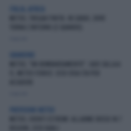
ITALIA, AFRICA
METEO, TREGUA FINITA: 40 GRADI, DOVE
TORNA L'INFERNO (E QUANDO)
27 luglio 2026
GRANDINE
METEO, "UN BOMBARDAMENTO". CAOS SULLA A
13, METEO FEROCE: ECCO COSA STA PER
ACCADERE
22 luglio 2026
PREVISIONI METEO
METEO, EVENTI ESTREMI: ALLARME ROSSO IN 7
REGIONI, ECCO QUALI