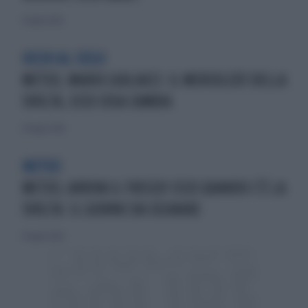
21 luglio 2026
OCCHI AL CIELO
METEO, MARIO GIULIACCI: IL MERCOLEDÌ DELLA
SVOLTA, ECCO COSA CAMBIA
20 luglio 2026
METEO
METEO, ARRIVA IL FRESCO! ECCO QUANDO C'È LA
SVOLTA: IL GIORNO DA SEGNARE
19 luglio 2026