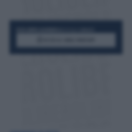
RESTA SEMPRE AGGIORNATO
UNISCITI ALLA COMMUNITY
ACCEDI AL CANALE WHATSAPP