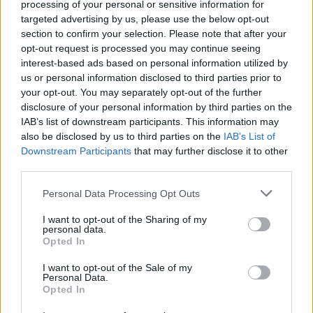
processing of your personal or sensitive information for
targeted advertising by us, please use the below opt-out
section to confirm your selection. Please note that after your
opt-out request is processed you may continue seeing
interest-based ads based on personal information utilized by
us or personal information disclosed to third parties prior to
your opt-out. You may separately opt-out of the further
Seguici su Google Discover
disclosure of your personal information by third parties on the
IAB’s list of downstream participants. This information may
Segui Libero Quotidiano su Google Discover
also be disclosed by us to third parties on the
IAB’s List of
Scegli Libero Quotidiano come fonte preferita
Downstream Participants
that may further disclose it to other
third parties.
SEZIONI
Personal Data Processing Opt Outs
I want to opt-out of the Sharing of my
SPETTACOLI
personal data.
Opted In
SCIENZA E TECH
I want to opt-out of the Sale of my
Personal Data.
Opted In
ALTRO