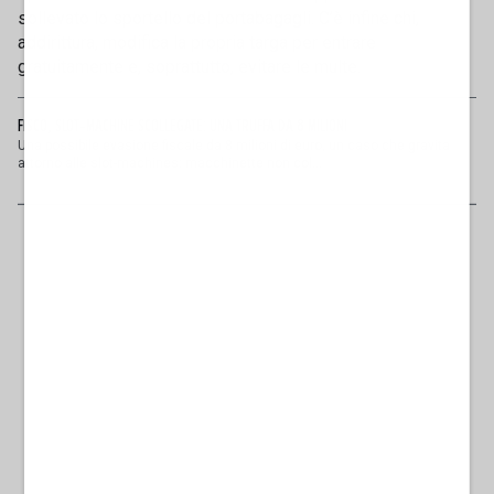
sollevato lo sportello del portabagagli. C’è infine chi,
addirittura, modifica la propria targa per entrare
gratuitamente e, soprattutto, evitare le multe.
FISCO, SLOT-MACHINE SCOLLEGATE: UNA TRUFFA DA 8 MILIONI
Una possibile evasione fiscale da 8 milioni di euro, un caso che gravita
attorno alle slot-machines: macchinette non col...