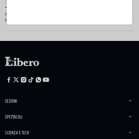
"TAGLIERE SENZA CONTAMINAZIONE": ESPLODE IL CASO SUL PREZZO
Polemica a Carate Brianza, dove il menù online di un locale, il Riviera 56,
proponeva un “tagliere celiaco&...
SEZIONI
SPETTACOLI
SCIENZA E TECH