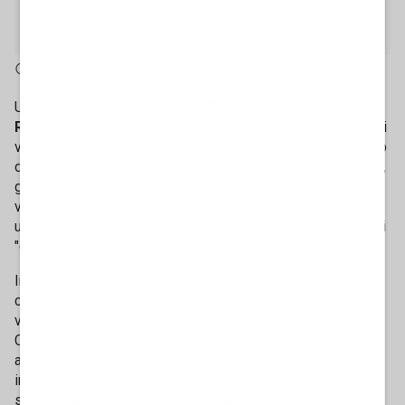
1' di lettura
Un passeggino per aggirare la
Ztl
. Tutto vero. Accade a
Roma
, nel centro città. In un video ormai virale sui social, si
vede un uomo impugnare un passeggino e seguire a passo
d'uomo la macchina guidata da un'altra persona. Nel filmato,
girato da via Urbana, all’altezza di piazza dell’Esquilino, si
vede un uomo che, con un passeggino, copre la targa di
un’auto che, nel frattempo, procede lentamente superando i
"controlli" degli occhi elettronici del varco elettronico.
Immediata la reazione degli utenti del web che si
complimentano per la trovata arrivando a definire l'uomo un
vero e proprio "genio". Non è però la prima volta che nella
Capitale si assiste a gesti di questo tipo. Nel corso degli
anni, gli automobilisti hanno usato gratta e vinci, nastri e
impermeabili per coprire le targhe. Ci sono poi quelli
specializzati nell’entrata contromano oppure tenendo