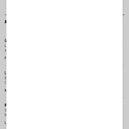
ALTRI ARTICOLI DI ITALIA
GUALTIERI REGALA STANZE D'ALBERGO AGLI ABUSIVI DI SPIN TIME
Loro strillano in assemblea. Lui piagnucola assieme a loro perché non può
spendere soldi nostri per i voti...
Francesco Storace
LA MOSSA DI ASKATASUNA PER RIPRENDERSI LA SEDE
Il timore, già espresso su Libero all’indomani del bando lanciato dal
Comune di Torino per la «rifunz...
Massimo Sanvito
MA QUALE BOSCO
Se le parole hanno un senso non dobbiamo più chiamarli bambini del
bosco. Dal bosco i tre fratellini Trevaillon m...
Lucia Esposito