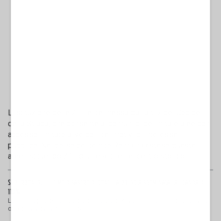
L'istituzione delle ZTL è permessa dall’art. 7 del Codice
della Strada, che consente ai comuni di delimitare aree con
accesso limitato ai veicoli per motivi di interesse
pubblico. Nel corso del tempo Roma ha esteso queste
aree, istituendo ZTL diurne anche nel centro storico.
SUPERBONUS, L'ULTIMO DISASTRO DI CONTE: A BRESCIA SGOMINATA LA "BANDA DEL
110%"
La Compagnia della Guardia di finanza di Rovato, nell'ambito di un'attività
coordinata dalla Procura dell...