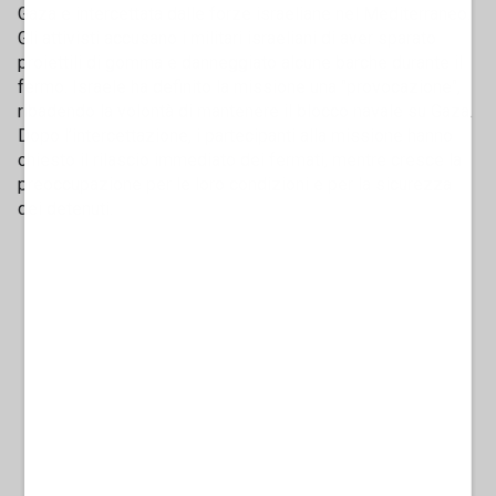
Gaza e intercettata dalle forze israeliane nel Mediterraneo.
Gli attivisti accusano i militari israeliani di aver sparato
proiettili di gomma e danneggiato alcune barche durante il
fermo. Israele ha definito la missione una "provocazione",
ribadendo la volontà di mantenere il blocco navale su Gaza.
Dopo l’intercettazione, i partecipanti alla missione hanno
chiesto il rilascio immediato dei fermati, mentre cresce la
preoccupazione per le loro condizioni e per la sicurezza
dei detenuti.