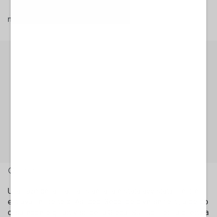
mercoledì 20 maggio 2026
1' di lettura
Una nave della marina israeliana è stata avvistata mentre
entrava nel porto di Ashdod. Secondo diverse fonti, a bordo
ci sarebbero gli attivisti della Global Sumud Flotilla diretta a