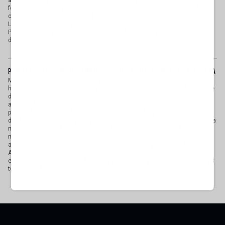
forze di Beirut. I negoziati si inseriscono nel percorso avviato dopo il
conflitto scoppiato tra Israele e Hezbollah, iniziato con il lancio di razzi dal
Libano verso Israele e proseguito con l’offensiva israeliana nel sud del
Paese, tuttora in parte occupato. Hezbollah continua a opporsi ai colloqui
diretti tra le due parti.
PORTOGALLO, LE IMMAGINI DEL MAXI SEQUESTRO DI CINQUE TONNELLATE DI COCAINA
Maxi operazione antidroga al largo delle coste portoghesi, dove le autorità
hanno sequestrato circa
cinque tonnellate di cocaina
a bordo di una nave
da carico proveniente dal Sudamerica. L’imbarcazione è stata intercettata
a circa 640 miglia nautiche da Lisbona e successivamente condotta nel
porto di Sines, dove si è conclusa l’operazione. Il blitz è stato coordinato
dalla Polizia Giudiziaria portoghese con il supporto di Marina e Aeronautica
militare, insieme alla National Crime Agency britannica e alla Polizia
nazionale spagnola. Le autorità hanno spiegato di essere intervenute in
alto mare per evitare che il carico di droga venisse gettato nell’Atlantico.
Arrestati tre membri dell’equipaggio: un cittadino italiano, uno colombiano
e uno indiano. Dall’inizio dell’anno il Portogallo ha già sequestrato circa 28
tonnellate di cocaina.