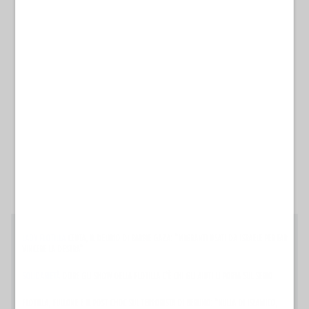
LADY FLOTILLA
CEUTA, IL DELIRIO DI BARBIE GAZA: "MIGRANTI USATI DA ISRAELE PER FAR
VINCERE LA DESTRA"
SOLIDARIETÀ
OLTRE GLI SHOW DELLA FLOTILLA C'È CHI GLI AIUTI LI PORTA SUL SERIO
FLOTILLA, FULLONE E IL POST CHOC SUL TERRORISTA DI BERLINO: "NULLA DI ISLAMICO,