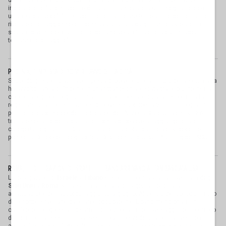
indicano che "uno studente di 15 anni ha sparato a un insegnante con
un'arma da fuoco". "Gli studenti che hanno assistito all'incidente hanno
rivelato che l'aggressore indossava una tuta da ginnastica viola e ha
sparato diversi colpi all'interno della scuola prima che alcuni studenti
tentassero di fuggire".
PHOENIX, TEMPESTA DI POLVERE AVVOLGE LA CITTÀ
Secondo gli scienziati, la tempesta di polvere che all'inizio della settimana
ha avvolto l'area di Phoenix in una fitta foschia è stata tra le più intense a
colpire la regione negli ultimi anni. La tempesta è durata 15 ore e ha fatto
registrare una concentrazione di polvere superiore a 6.000 microgrammi
per metro cubo, secondo i ricercatori dell'Arizona State University. Si è
trattato soltanto della quinta tempesta di polvere a raggiungere tale
categoria negli ultimi 16 anni, ha affermato Randall Cerveny, docente
presso la School of Geographical Sciences and Urban Planning dell'ASU.
ROMA, LE DELEGAZIONI DI ISRAELE E LIBANO ARRIVANO ALL’AMBASCIATA USA
Le delegazioni di
Israele
e
Libano
si sono incontrate all’ambasciata degli
Stati Uniti
a
Roma
per la settima tornata di negoziati dedicata
all’attuazione dell’accordo raggiunto a giugno. Al centro dei colloqui il ritiro
delle forze israeliane dalle aree occupate nel Libano meridionale, in
cambio del progressivo disarmo di Hezbollah e del passaggio del controllo
del territorio all’esercito libanese. Il piano prevede una prima fase con
alcune "zone pilota", dove le truppe israeliane lascerebbero spazio alle