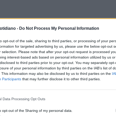
otidiano -
Do Not Process My Personal Information
to opt-out of the sale, sharing to third parties, or processing of your per
formation for targeted advertising by us, please use the below opt-out s
r selection. Please note that after your opt-out request is processed y
eing interest-based ads based on personal information utilized by us or
disclosed to third parties prior to your opt-out. You may separately opt-
losure of your personal information by third parties on the IAB’s list of
. This information may also be disclosed by us to third parties on the
IA
Participants
that may further disclose it to other third parties.
l Data Processing Opt Outs
o opt-out of the Sharing of my personal data.