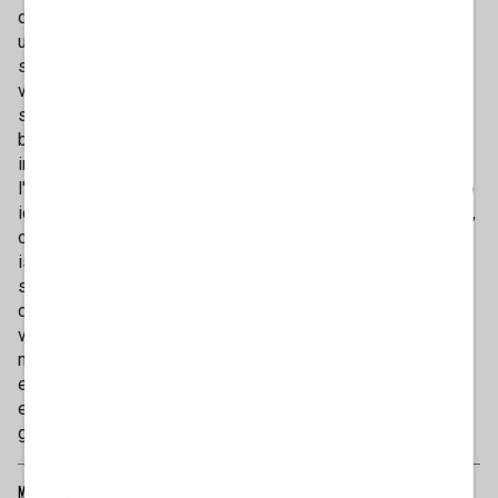
deluso, spiegano dalle parti di Arcore, chi già immaginava
una rivisitazione del Patto del Nazareno in chiave anti
sovranista. Del resto la presidente di Fininvest, tutte le
volte che le hanno chiesto se lei fosse di sinistra, ha
sempre risposto: assolutamente no, sono una liberale
berlusconiana e ce l'ho nel mio dna. Chi la conosce bene,
infatti, lascia trapelare che per la presidente Fininvest
l'appartenenza di Fi alla coalizione di centrodestra, peraltro
ideata 30 anni fa da Silvio Berlusconi, resta un punto fermo,
così come la leadership di Tajani. Quanto ai rapporti
istituzionali con il governo, arriverebbe un convinto
sostegno a Meloni, che sta lavorando bene, nell'interesse
del Paese. Oggi la premier era a Milano ed era circolata la
voce di un possibile incontro con la presidente Fininvest,
ma non c'è stato nessun faccia a faccia, visto che Meloni
era in visita al Salone del Mobile mentre Marina Berlusconi
era a Segrate per partecipare all'assemblea dei soci del
gruppo Mondadori di cui è presidente.
MARINA BERLUSCONI FURIOSA CONTRO IL "FATTO" E PINO CORRIAS: "CAVERNICOLO,