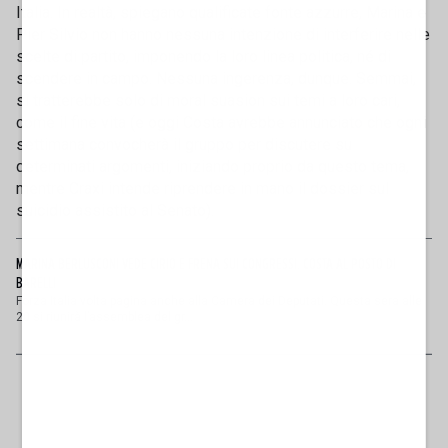
Italia. In realtà, spiegano qualificate fonte azzurre, Marina e
Pier Silvio non hanno nessuna intenzione di interferire nelle
scelte di partito, imponendo la loro linea politica, né di
scendere in campo. Nessuna ingerenza, dunque. Semmai,
si tratterebbe solo di moral suasion sui temi a loro cari,
come il fine vita (e oggi Costa avrebbe annunciato che ogni
settimana convocherà il gruppo per discutere su
determinati argomenti, iniziando proprio da questo tema,
mentre Craxi intende riprendere in mano il dossier sul
suicidio assistito al Senato).
MARINA BERLUSCONI VEDE CIRIO E FRENA SUI CONGRESSI. COSTA AL POSTO DI
BARELLI
Forza Italia volta pagina anche alla Camera dei Deputati. Questa sera alle
20 si riunirà l’assemblea del gr...