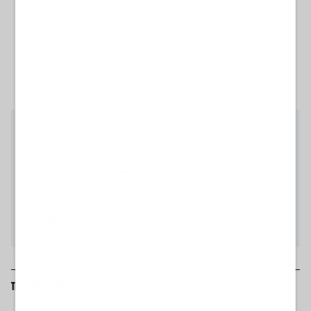
SCONTRO DIPLOMATICO
CEUTA, ANTONIO TAJANI IRRIDE PEDRO SANCHEZ: "NERVOSO
PER LE SUE POLITICHE FALLIMENTARI"
CON CHI STA?
ANTONIO TAJANI IMPALLINA SCHLEIN: "SILENZIO PREOCCUPANTE SULLE
PAROLE DI CONTE"
LA MANO DELL'ITALIA
CENTRI DI RIMPATRIO LONTANI DALL'EUROPA: ESPULSIONI, TRA
POCHE ORE LA UE AL BIVIO
TI POTREBBERO INTERESSARE