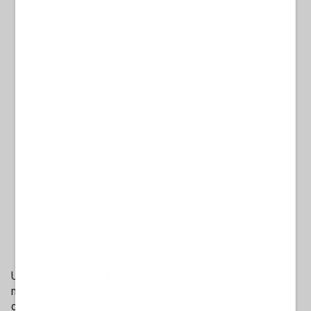
Una moral suasion, soprattutto, perché venga garantita la
massima unità, mettendo da parte polemiche e beghe di
cortile, che fanno solo male all'immagine di Fi. Resterà