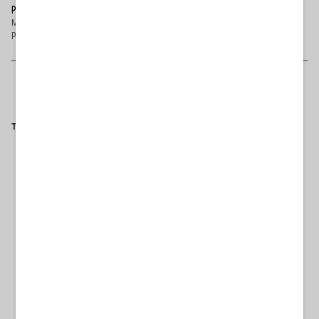
POVERINO, FRUSTRATO"
Marina Berlusconi risponde per le rime al Fatto Quotidiano che con la
penna di Pino Corrias ha farneticato su una disces...
Tag
MARINA BERLUSCONI
FORZA ITALIA
ANTONIO TAJANI