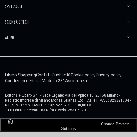
SPETTACOLI
SCIENZA E TECH
ALTRO
Libero Shopping
Contatti
Pubblicità
Cookie policy
Privacy policy
Condizioni generali
Modello 231
Assistenza
Editoriale Libero S.r.l. - Sede Legale: Via dell’Aprica 18, 20158 Milano -
Registro Imprese di Milano Monza Brianza Lodi: C.F. e P.IVA 06823221004 -
R.E.A. Milano n. 1690166 Cap. Soc. € 400.000,00 i.v.
Tutti i diritti riservati - ISSN (sito web): 2531-6370
Change Privacy
Settings