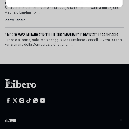
SCHLEIN E CONTE TACCIONO PER NON PERDERE I VOTI DEL SINDACATO MILITANTE
Sarà perché, come ha detto lui stesso, «non si gira davanti a nulla», che
Maurizio Landini non...
Pietro Senaldi
È MORTO MASSIMILIANO CENCELLI: IL SUO "MANUALE" È DIVENTATO LEGGENDARIO
È morto a Roma, sabato pomeriggio, Massimiliano Cencelli, aveva 90 anni.
Funzionario della Democrazia Cristiana n...
SEZIONI