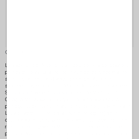
3' di lettura
La leadership di Antonio Tajani, così come la collocazione
politica di Forza Italia, nel perimetro del centrodestra, non
sono in discussione. Questo, apprende l'Adnkronos,
sarebbe il ragionamento di Marina Berlusconiin queste ore.
Sul pranzo di venerdì scorso nella sede Mediaset di
Cologno Monzese tra il segretario nazionale azzurro, la
primogenita del Cav e il fratello Pier Silvio (presenti Gianni
Letta e l'ad di Fininvest spa, Danilo Pellegrino) sono
circolate varie ricostruzioni relative al futuro del partito e il
rapporto con il governo Meloni in vista delle prossime
politiche. Voci forse alimentate e amplificate anche dalla