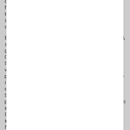
durata della colazione, oltre 4 ore, un vero e proprio vertice
fiume, dove certamente la discussione si è dipanata su più
temi, in maniera approfondita, con un confronto a 360 gradi,
il primo dopo la sconfitta del sì al referendum sulla riforma
della giustizia.
E' circolata, in particolare, la voce che la famiglia Berlusconi,
soprattutto alla luce degli avvicendamenti alla guida dei
gruppi di Camera e Senato (con la nomina del liberal Enrico
Costa al posto di Paolo Barelli, fedelissimo di Tajani, e di
Stefania Craxi al posto di Maurizio Gasparri), d'ora in poi
vorrebbe far sentire il suo peso negli interna corporis del
partito. Al punto che qualcuno è arrivato a scommettere che
i figli dell'ex premier guarderebbero con favore alla nascita
di un nuovo centro intorno alla sindaca di Genova Silvia
Salis, strizzando l'occhio alla sinistra più moderata e
progressista. Non è passato, infatti, inosservato in ambienti
azzurri l'articolo pubblicato sulla 'Verità' da Paolo Del
Debbio, volto storico delle tv Mediaset, considerato
interprete di chi non avrebbe visto di buon occhio
l'attivismo degli eredi del Cavaliere in politica e su Forza