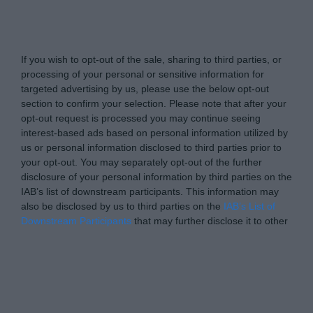
Libero Quotidiano -
Do Not Process My Personal
Information
If you wish to opt-out of the sale, sharing to third parties, or
processing of your personal or sensitive information for
targeted advertising by us, please use the below opt-out
section to confirm your selection. Please note that after your
opt-out request is processed you may continue seeing
interest-based ads based on personal information utilized by
us or personal information disclosed to third parties prior to
your opt-out. You may separately opt-out of the further
disclosure of your personal information by third parties on the
IAB’s list of downstream participants. This information may
also be disclosed by us to third parties on the
IAB’s List of
Downstream Participants
that may further disclose it to other
third parties.
Personal Data Processing Opt Outs
I want to opt-out of the Sharing of my
personal data.
Opted In