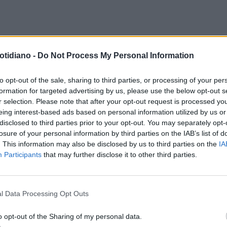
otidiano -
Do Not Process My Personal Information
to opt-out of the sale, sharing to third parties, or processing of your per
formation for targeted advertising by us, please use the below opt-out s
r selection. Please note that after your opt-out request is processed y
eing interest-based ads based on personal information utilized by us or
disclosed to third parties prior to your opt-out. You may separately opt-
losure of your personal information by third parties on the IAB’s list of
. This information may also be disclosed by us to third parties on the
IA
Participants
that may further disclose it to other third parties.
l Data Processing Opt Outs
o opt-out of the Sharing of my personal data.