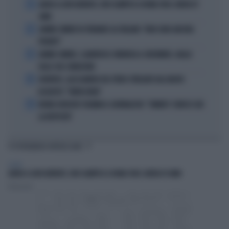
1
ADDIO A LIVIO BERRUTI, ORO OLIMPICO A ROMA 1960: AVEVA 87
ANNI
2
JANNIK SINNER FA TREMARE GLI ITALIANI: "NON SONO ANCORA
PRONTO"
3
JANNIK SINNER, CLAMOROSO: RINUNCIA A CINCINNATI, GIALLO
SULLE SUE CONDIZIONI
4
JUVENTUS, ALESSANDRO DEL PIERO STREGATO DAL NUOVO
ACQUISTO: "TANTA ROBA"
5
NOVAK DJOKOVIC FULMINA IL GIORNALISTA: "SINNER? CONOSCI GIÀ
LA RISPOSTA"
TI POTREBBERO INTERESSARE
SPORT
ADDIO A LIVIO BERRUTI, ORO OLIMPICO A ROMA 1960: AVEVA 87 ANNI
Redazione