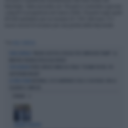
24 punti e qualificata direttamente alla fase finale del
Mondiale, Italia seconda con 18 punti e costretta a giocare
i playoff in programma nel marzo 2026. Presenti sugli spalti
69.020 spettatori per un incasso di 1.931.364 euro. È il
nuovo record di incasso per una partita della Nazionale.
Tag
ITALIA
NORVEGIA
"MELONI CALPESTA LE REGOLE PER COMPIACERE TRUMP": LA
FUORI CONTROLLO
MINISTRA SPAGNOLA PASSA AGLI INSULTI
PEDRO SÁNCHEZ MINACCIA L'ITALIA: "VI DIAMO 48 ORE, POI
STOP-SCHENGEN
ADOTTEREMO MISURE"
NAZIONALE, ECCO GIANFRANCO ZOLA: IL SUO RUOLO. ORA LA
LA TERZA FIGURA
SQUADRA È COMPLETA
OPINIONI
SILENZIO SOSPETTO