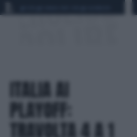
CEUTA
SCANDALO CONTE-COVID
CALCIOMERCATO
ITALIA AI
PLAYOFF:
TRAVOLTA 4 A 1