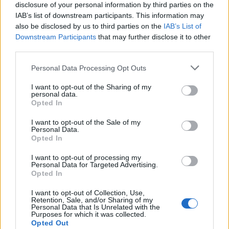
Seguici su Google Discover
disclosure of your personal information by third parties on the
IAB’s list of downstream participants. This information may
Segui Libero Quotidiano su Google Discover
also be disclosed by us to third parties on the
IAB’s List of
Scegli Libero Quotidiano come fonte preferita
Downstream Participants
that may further disclose it to other
third parties.
SEZIONI
Personal Data Processing Opt Outs
I want to opt-out of the Sharing of my
SPETTACOLI
personal data.
Opted In
SCIENZA E TECH
I want to opt-out of the Sale of my
Personal Data.
Opted In
ALTRO
I want to opt-out of processing my
Personal Data for Targeted Advertising.
Opted In
I want to opt-out of Collection, Use,
Retention, Sale, and/or Sharing of my
Personal Data that Is Unrelated with the
Purposes for which it was collected.
Libero Shopping
Contatti
Pubblicità
Cookie policy
Privacy policy
Opted Out
Condizioni generali
Modello 231
Assistenza
Preferenze Privacy