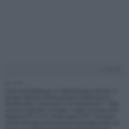
1' di lettura
L'Italia viene battuta per 4-1 dalla Norvegia a San Siro, in
una gara valida per l'ultima giornata di qualificazioni ai
Mondiali 2026. Il gol azzurro di Pio Esposito all'11'. Nella
ripresa si scatenano i norvegesi, a segno con Nusa al 63',
Haaland al 78' e al 79', Strand Larsen al 90'. Con questo
risultato Norvegia prima nel girone a punteggio pieno con