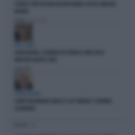
SCHLEIN E CONTE TACCIONO PER NON PERDERE I VOTI DEL SINDACATO
MILITANTE
Politica
di Pietro Senaldi
TRA LA GENTE
GIORGIA MELONI, LA FERMANO PER STRADA? IL VIDEO CHE FA
IMPAZZIRE GIUSEPPE CONTE
Politica
di
POLITICA IN LUTTO
È MORTO MASSIMILIANO CENCELLI: IL SUO "MANUALE" È DIVENTATO
LEGGENDARIO
I PIÙ LETTI