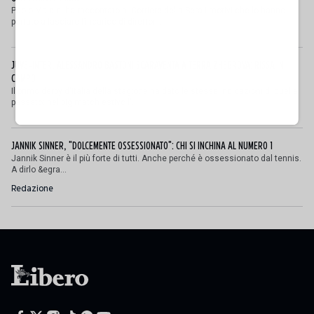
Paolo Maldini ha raccontato al Corriere della Sera i motivi che lo hanno
portato a lasciare l’incarico di direttor...
JUVE-INTER, ALESSANDRO BASTONI SCARAVENTA A TERRA ZHEGROVA: RISSA IN
CAMPO
Il primo derby d'Italia della stagione ha dato le stesse indicazioni di quella
passato: nel big match estivo l'...
JANNIK SINNER, "DOLCEMENTE OSSESSIONATO": CHI SI INCHINA AL NUMERO 1
Jannik Sinner è il più forte di tutti. Anche perché è ossessionato dal tennis.
A dirlo &egra...
Redazione