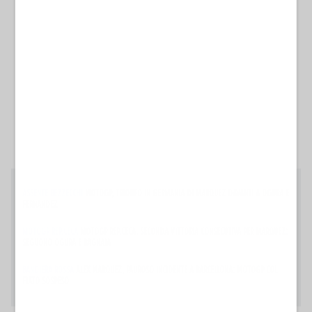
ASSENTE BEZZECCHI
MOTOGP, TRIONFO IN GERMANIA DI MARQUEZ DAVANTI A OGURA E
FERNANDEZ
MOTOGP REP.CECA
MOTOGP REP.CECA, SECONDA VITTORIA CONSECUTIVA PER MARQUEZ:
SEGUONO OGURA E BAGNAIA
BANDIERA ROSSA
ALEX MARQUEZ, PAUROSO INCIDENTE A BARCELLONA: MOTOGP COL
FIATO SOSPESO