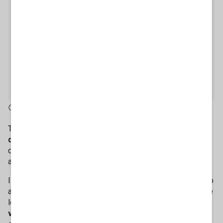
2' di lettura
Trionfo dolcissimo per
Marco Bezzecchi
, che vince il
Gp
d'Italia
, un tripudio al
Mugello
. Per Bezzecchi si tratta del
quarto successo in stagione: una prima posizione grazie
alla quale torna ad allungare in classifica su Jorge Martin.
Il pilota dell'Aprilia torna sul gradino più alto del podio dopo
alcune gare meno brillanti rispetto all'avvio di campionato e
lo fa nel modo più prestigioso possibile,
conquistando la
vittoria davanti al pubblico di casa
. Un successo che