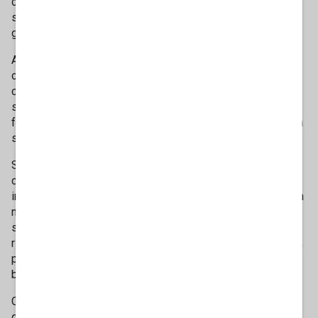
consolida la sua leadership iridata e conferma l'ottimo
stato di forma della casa di Noale, protagonista di una
giornata da incorniciare sul circuito toscano.
Alle spalle del vincitore chiude proprio
Jorge Martin
,
completando
una storica doppietta Aprilia
su una pista
che in passato aveva spesso riservato poche
soddisfazioni al marchio veneto. Una dimostrazione di
forza collettiva che rilancia ulteriormente le ambizioni della
squadra nella corsa al titolo mondiale.
Sul terzo gradino del podio ecco
Francesco Bagnaia
. Il
campione italiano aveva guidato la gara nelle sue fasi
iniziali, mantenendo il comando per buona parte della prima
metà della corsa, ma ha poi dovuto arrendersi al ritmo
superiore delle due Aprilia. Nel finale il pilota Ducati è
riuscito comunque a difendere con determinazione la terza
posizione dagli attacchi di
Ai Ogura
, quarto sotto la
bandiera a scacchi con la Aprilia del team Trackhouse.
Completa la top five
Fabio Di Giannantonio
. Il portacolori
del team VR46 è stato autore di una gara in rimonta,