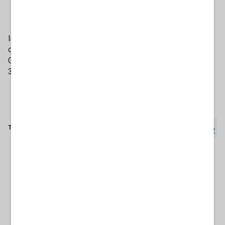
In virtù del risultato, ora in
classifica generale
Bezzecchi
comanda con 173 punti, 16 di vantaggio su Martin (153). Di
Giannantonio rafforza la sua terza posizione con 134 punti,
39 meno del leader.
GP
MARCO
JORGE
FRANCESCO
PECCO
MARC
Tag
MOTOGP
MUGELLO
D'ITALIA
BEZZECCHI
MARTIN
BAGNAIA
BAGNAIA
MARQUEZ