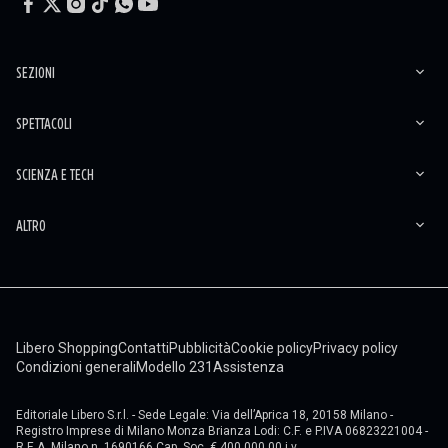
SEZIONI
SPETTACOLI
SCIENZA E TECH
ALTRO
Libero Shopping
Contatti
Pubblicità
Cookie policy
Privacy policy
Condizioni generali
Modello 231
Assistenza
Editoriale Libero S.r.l. - Sede Legale: Via dell’Aprica 18, 20158 Milano -
Registro Imprese di Milano Monza Brianza Lodi: C.F. e P.IVA 06823221004 -
R.E.A. Milano n. 1690166 Cap. Soc. € 400.000,00 i.v.