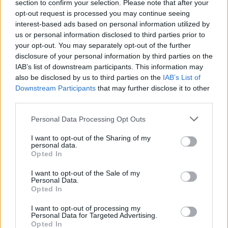
section to confirm your selection. Please note that after your
opt-out request is processed you may continue seeing
interest-based ads based on personal information utilized by
us or personal information disclosed to third parties prior to
your opt-out. You may separately opt-out of the further
Seguici su Google Discover
disclosure of your personal information by third parties on the
IAB’s list of downstream participants. This information may
Segui Libero Quotidiano su Google Discover
also be disclosed by us to third parties on the
IAB’s List of
Scegli Libero Quotidiano come fonte preferita
Downstream Participants
that may further disclose it to other
third parties.
SEZIONI
Personal Data Processing Opt Outs
I want to opt-out of the Sharing of my
SPETTACOLI
personal data.
Opted In
SCIENZA E TECH
I want to opt-out of the Sale of my
Personal Data.
Opted In
ALTRO
I want to opt-out of processing my
Personal Data for Targeted Advertising.
Opted In