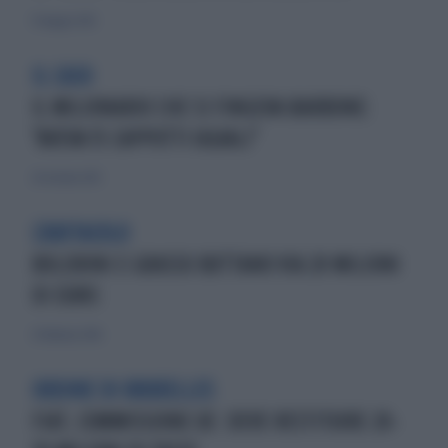
13 maggio 2012
IL CASO
IL MILIONARIO CHE SI FINGEVA BARBONE:
"AVEVA 15 CAPPOTTI UGUALI"
20 ottobre 2013
L'ABITACOLO
BOLDRINI E GRASSO BUTTANO VIA 20 MILIONI
DI EURO:
21 febbraio 2016
ORDINE DI BRUXELLES
FIAT, COMMISSIONE UE: DEVE RESTITUIRE 20-