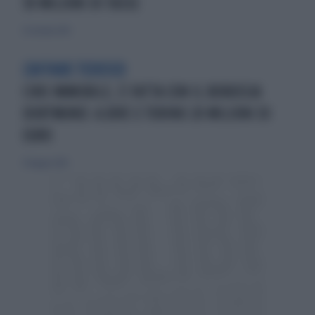
30 MILIONI DI TASSE
25 ottobre 2015
L'AFFARE TEDESCO
CIRO IMMOBILE, È FATTA CON IL BORUSSIA
DORTMUND: A JUVE E TORINO 20 MILIONI DI
EURO
31 maggio 2014