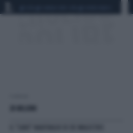
CEUTA
SCANDALO CONTE-COVID
SIGFRIDO RANUCCI
5 risultati per:
20 MILIONI
IL "CARO" NAUFRAGIO DI DE MAGISTRIS