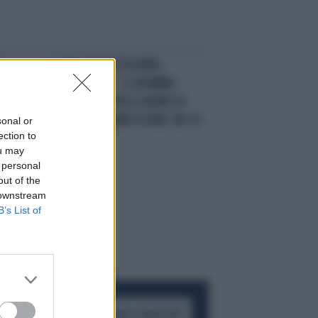
I
LACRIME
ALDA D'EUSANIO,
"MOLTO TRISTE". IL DRAMMA:
COM'ERA RIDOTTA IL GIORNO DI
NATALE, UNA CONFESSIONE CHE FA
sonal or
ection to
MALE
ou may
 personal
out of the
 downstream
B’s List of
ACCEDI AL CANALE WHATSAPP