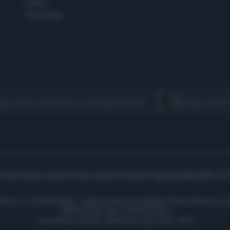
Esteri
Economia
egui Libero Quotidiano su Google Discover
Scegli Libero
icità
Cookie policy
Privacy policy
Condizioni generali
Modello 231
ell’Aprica 18, 20158 Milano - Registro Imprese di Milano Monza Brianza Lod
1690166 Cap. Soc. € 400.000,00 i.v.
Tutti i diritti riservati - ISSN (sito web): 2531-6370