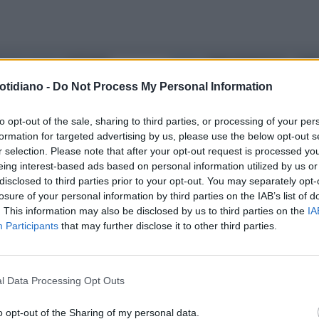
DIERA BIANCA
VITTORIO
NATALE
PAPA FRANCESCO, L'URB
TRI, LO SFOGO: NATALE E
ET ORBI: UCRAINA, MA ANCHE
otidiano -
Do Not Process My Personal Information
EVISIONE, UN DOPPIO
L'IRAN
PLIZIO
to opt-out of the sale, sharing to third parties, or processing of your per
formation for targeted advertising by us, please use the below opt-out s
r selection. Please note that after your opt-out request is processed y
eing interest-based ads based on personal information utilized by us or
disclosed to third parties prior to your opt-out. You may separately opt-
losure of your personal information by third parties on the IAB’s list of
. This information may also be disclosed by us to third parties on the
IA
Participants
that may further disclose it to other third parties.
l Data Processing Opt Outs
o opt-out of the Sharing of my personal data.
LA COMMUNITY