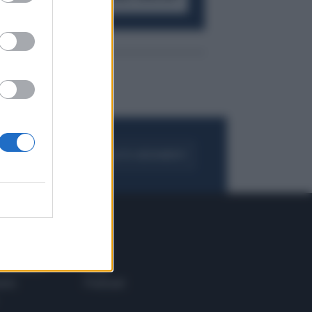
FOGLIA IL GIORNALE
ACQUISTA ABBONAMENTO
 E TECH
ALTRO
tazione e
Blog
ere
Podcast