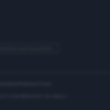
 Quotidiano come fonte preferita
Assistenza
Preferenze Privacy
i: C.F. e P.IVA 06823221004 - R.E.A. Milano n.