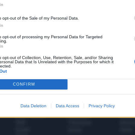
In
o opt-out of the Sale of my Personal Data.
In
to opt-out of processing my Personal Data for Targeted
1
ing.
In
o opt-out of Collection, Use, Retention, Sale, and/or Sharing
ersonal Data that Is Unrelated with the Purposes for which it
 SUPER VANTAGGI
lected.
S
e le edizioni locali, ricevere a casa il giornale cartaceo
Out
CONFIRM
Data Deletion
Data Access
Privacy Policy
SPETTACOLI
SCIENZA
Rissa Politica
Spettacoli
Alimen
Italia
Televisione
beness
Europa
Gossip
Salute