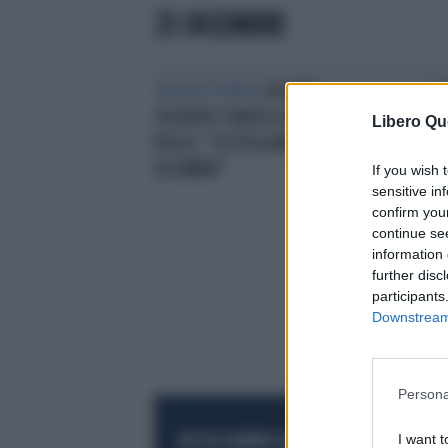
25 DICEMBRE
SVOLTA STORICA
UCRAINA,
BAN
ZELENSKY CANCELLA IL NATALE
FEL
Libero Qu
RUSSO: "FESTEGGIAMO IL 25
TEL
DICEMBRE"
SUP
If you wish 
sensitive in
confirm you
continue se
information 
further disc
participants
Downstream 
Persona
I want t
RESTA SEMPRE AGGIORNATO
UNISCITI AL