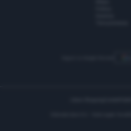
Milano
Politica
Giustizia
Terra promessa
Seguici su Google Discover
S
Libero Shopping
Contatti
Pubbl
Editoriale Libero S.r.l. - Sede Legale: Via d