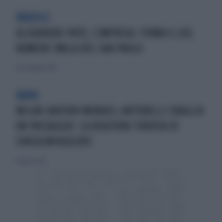
BRASILE
ALEXANDRE PATO, L'IMPRESA: FIRMA IL GOL
NUMERO 3MILA DEL SAN PAOLO
26 settembre 2015
BANG
MILAN-BAYERN MONACO, ANTONELLI SBAGLIA
UN PASSAGGIO: LA REAZIONE FURIOSA DI
SINISA MIHAJLOVIC
8 agosto 2015