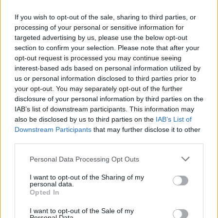
If you wish to opt-out of the sale, sharing to third parties, or
processing of your personal or sensitive information for
targeted advertising by us, please use the below opt-out
section to confirm your selection. Please note that after your
opt-out request is processed you may continue seeing
interest-based ads based on personal information utilized by
us or personal information disclosed to third parties prior to
your opt-out. You may separately opt-out of the further
Seguici su Google Discover
disclosure of your personal information by third parties on the
IAB’s list of downstream participants. This information may
Segui Libero Quotidiano su Google Discover
also be disclosed by us to third parties on the
IAB’s List of
Scegli Libero Quotidiano come fonte preferita
Downstream Participants
that may further disclose it to other
third parties.
SEZIONI
Personal Data Processing Opt Outs
I want to opt-out of the Sharing of my
SPETTACOLI
personal data.
Opted In
SCIENZA E TECH
I want to opt-out of the Sale of my
Personal Data.