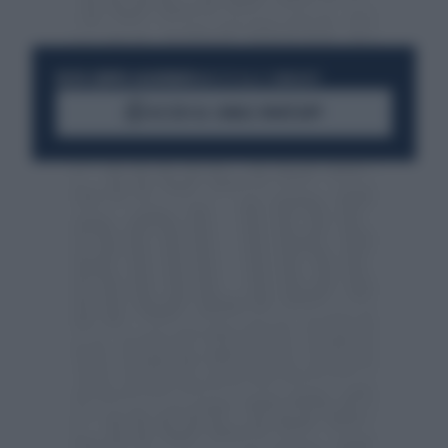
RESTA SEMPRE AGGIORNATO
UNISCITI ALLA COMMUNITY
ACCEDI AL CANALE WHATSAPP