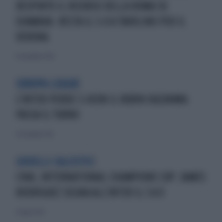
RESPINTO IL RICORSO DELLA ROMA SU
DIAWARA: RESTA IL 3-0 A TAVOLINO PER IL
VERONA
10 novembre 2020
EUROPA LEAGUE
L'INTER PERDE 3-0CON IL RUBIN KAZANMA
PASSA IL TURNO
25 novembre 2012
GIOIELLI CALCISTICI
CINA, INTERNATIONAL CHAMPIONS CUP: JAMES
RODRIGUEZ SEGNA ALL'INTER IL 3 A 0
31 luglio 2015