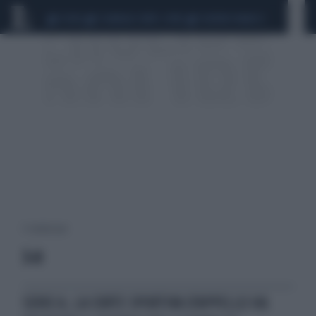
CEUTA
SCANDALO CONTE-COVID
SIGFRIDO RANUCCI
5 risultati per:
3-0
SERIE A, LA CORTE SPORTIVA D'APPELLO HA