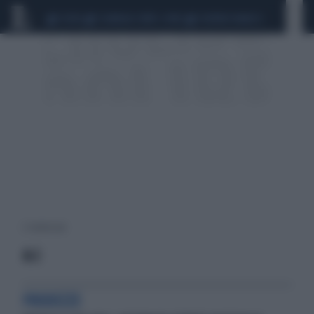
CEUTA
SCANDALO CONTE-COVID
SIGFRIDO RANUCCI
2 risultati per:
4-1
PRODEZZE