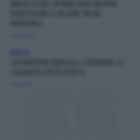
BRASILE VS USA, NEYMAR SERVE RAFINHA
SENZA TOCCARE IL PALLONE: UN GOL
INCREDIBILE
13 settembre 2015
SERIE A
LA FIORENTINA TRAVOLGE IL FROSINONE: 4-1.
E AGGANCIA L'INTER IN VETTA
1 novembre 2015