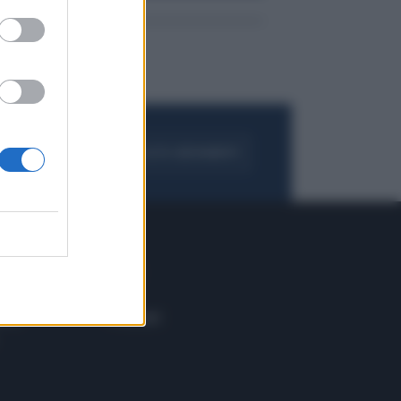
FOGLIA IL GIORNALE
ACQUISTA ABBONAMENTO
 E TECH
ALTRO
tazione e
Blog
ere
Podcast