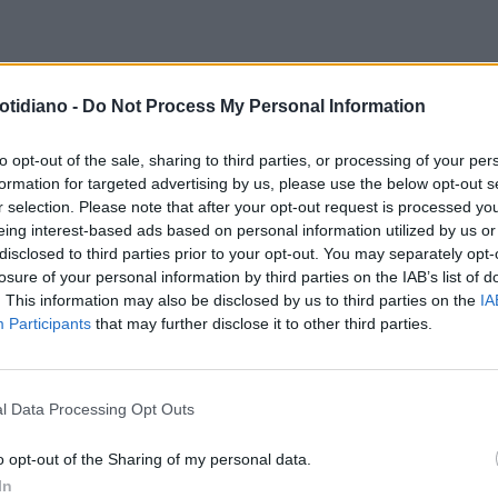
TOLOGIA
PIÙ QUALITÀ DI VITA
ONCOEMATOLOGIA
“CON LA
otidiano -
Do Not Process My Personal Information
 I PAZIENTI TALASSEMICI ED
TECNOLOGIA CAR-T SI SCRIVEUN
GLOBINOPATICI
NUOVO CAPITOLO
to opt-out of the sale, sharing to third parties, or processing of your per
formation for targeted advertising by us, please use the below opt-out s
DELL’ONCOLOGIA”
r selection. Please note that after your opt-out request is processed y
eing interest-based ads based on personal information utilized by us or
disclosed to third parties prior to your opt-out. You may separately opt-
 ITALIAN WORKSHOP ON CAR T-
losure of your personal information by third parties on the IAB’s list of
L THERAPY
"IN ITALIA CAR-T
. This information may also be disclosed by us to third parties on the
IA
Participants
that may further disclose it to other third parties.
SIBILEPER MILLE PAZIENTI
NNO"
l Data Processing Opt Outs
LA COMMUNITY
o opt-out of the Sharing of my personal data.
In