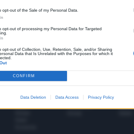
o opt-out of the Sale of my Personal Data.
In
1
to opt-out of processing my Personal Data for Targeted
ing.
In
 SUPER VANTAGGI
o opt-out of Collection, Use, Retention, Sale, and/or Sharing
S
ersonal Data that Is Unrelated with the Purposes for which it
e le edizioni locali, ricevere a casa il giornale cartaceo
lected.
Out
CONFIRM
SPETTACOLI
SCIENZA
Data Deletion
Data Access
Privacy Policy
Rissa Politica
Spettacoli
Alimen
Italia
Televisione
beness
Europa
Gossip
Salute
Esteri
Economia