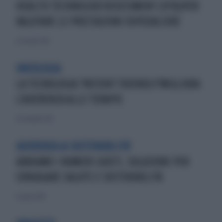
HEALTH TECHNOLOGY ASSESSMENT (HTA)PER
VALUTARE LE PRESTAZIONI OSPEDALIERE
25 ottobre 2015
ONCOLOGIA
LA TECNOLOGIA 'PATIENT FRIENDLY'MIGLIORA
L’ADERENZA ALLE TERAPIE
25 novembre 2017
ADERENZA & SOSTENIBILITA'
ABBIAMO I NUMERI GIUSTI, SOLUZIONE PER
CONIUGARE SALUTE E SOSTENIBILITÀ
13 aprile 2018