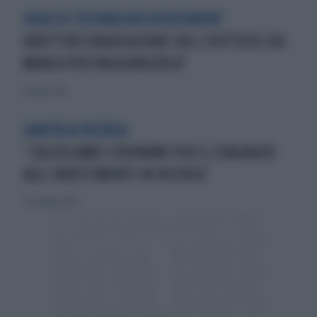
HEALTH TECHNOLOGY ASSESSMENT
OBIETTIVO ERADICAZIONE DELL’HCV"ECCO CHE
MANCA PER RAGGIUNGERLA"
17 giugno 2018
SANITÀ & RICERCA
“CALCOLIAMO I RISPARMI PER IL SSNGRAZIE
AGLI INVESTIMENTI IN RICERCA”
25 novembre 2018