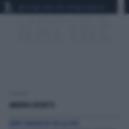
CEUTA
SCANDALO CONTE-COVID
CALCIOMERCATO
11 risultati per:
AMERICO CICCHETTI
XXXVI CONGRESSO DELLA SIFO