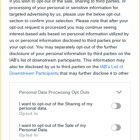
If you wish to opt-out of the sale, sharing to third parties, or
processing of your personal or sensitive information for
targeted advertising by us, please use the below opt-out
section to confirm your selection. Please note that after your
opt-out request is processed you may continue seeing
interest-based ads based on personal information utilized by
us or personal information disclosed to third parties prior to
your opt-out. You may separately opt-out of the further
Seguici su Google Discover
disclosure of your personal information by third parties on the
IAB’s list of downstream participants. This information may
Segui Libero Quotidiano su Google Discover
also be disclosed by us to third parties on the
IAB’s List of
Scegli Libero Quotidiano come fonte preferita
Downstream Participants
that may further disclose it to other
third parties.
SEZIONI
Personal Data Processing Opt Outs
I want to opt-out of the Sharing of my
SPETTACOLI
personal data.
Opted In
SCIENZA E TECH
I want to opt-out of the Sale of my
Personal Data.
Opted In