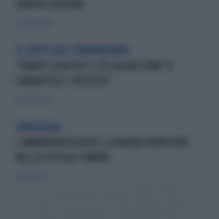
QUINTA EDIZIONE
11 novembre 2018
IL COSTO DELL’INNOVAZIONE
TERAPIE GENICHE E CELLULARI:COME SI
GARANTISCE L’ACCESSO?
20 ottobre 2019
ONCOLOGIA
L'IMMUNONCOLOGIA È LA NUOVA FRONTIERE
NELLA LOTTA AI TUMORI
4 gennaio 2019