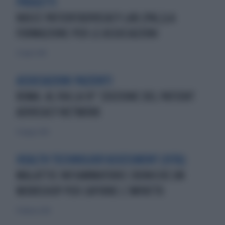
PROGETTI
NASCE PATIENTADVOCACY LAB (PAL)LA
FORMAZIONE PER LE ASSOCIAZIONI
22 luglio 2018
ASSOCIAZIONI PAZIENTI
ROMA. AL VIA LA IV° EDIZIONE DEL PATIENT
ADVOCACY NETWORK
13 maggio 2018
HEALTH TECHNOLOGY ASSESSMENT (HTA)
MALATTIE INFIAMMATORIE CRONICHE:UN
WORKSHOP PER CAPIRNE L’IMPATTO
11 febbraio 2018