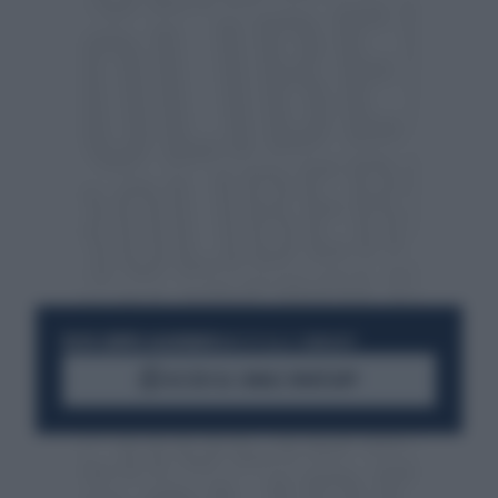
RESTA SEMPRE AGGIORNATO
UNISCITI ALLA COMMUNITY
ACCEDI AL CANALE WHATSAPP