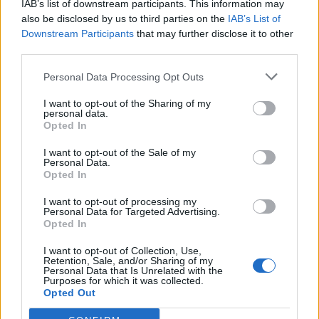
IAB’s list of downstream participants. This information may
Segui Libero Quotidiano su Google Discover
also be disclosed by us to third parties on the
IAB’s List of
Scegli Libero Quotidiano come fonte preferita
Downstream Participants
that may further disclose it to other
third parties.
SEZIONI
Personal Data Processing Opt Outs
I want to opt-out of the Sharing of my
SPETTACOLI
personal data.
Opted In
SCIENZA E TECH
I want to opt-out of the Sale of my
Personal Data.
Opted In
ALTRO
I want to opt-out of processing my
Personal Data for Targeted Advertising.
Opted In
I want to opt-out of Collection, Use,
Retention, Sale, and/or Sharing of my
Personal Data that Is Unrelated with the
Purposes for which it was collected.
Libero Shopping
Contatti
Pubblicità
Cookie policy
Privacy policy
Opted Out
Condizioni generali
Modello 231
Assistenza
Preferenze Privacy