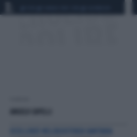
CEUTA
SCANDALO CONTE-COVID
CALCIOMERCATO
4 risultati per:
ANGELO CAPELLI
ECCELLENZE NELL'ASSISTENZA SANITARIA