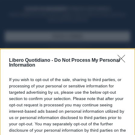
ACQUISTA UN ABBONAMENTO
OTTIENI DEI SUPER VANTAGGI
Potrai sfogliare la rivista online, leggere tutte le edizioni locali, ricevere a
casa il giornale cartaceo
SFOGLIA IL GIORNALE
ACQUISTA ABBONAMENTO
Libero Quotidiano -
Do Not Process My Personal
Information
If you wish to opt-out of the sale, sharing to third parties, or
processing of your personal or sensitive information for
targeted advertising by us, please use the below opt-out
section to confirm your selection. Please note that after your
opt-out request is processed you may continue seeing
interest-based ads based on personal information utilized by
us or personal information disclosed to third parties prior to
your opt-out. You may separately opt-out of the further
Seguici su Google Discover
disclosure of your personal information by third parties on the