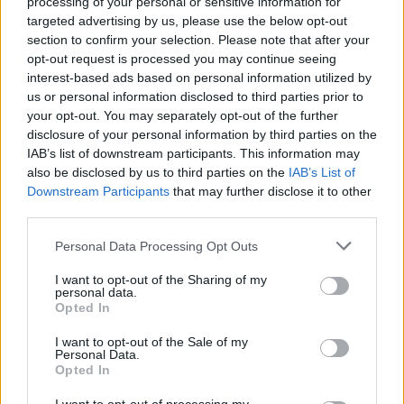
processing of your personal or sensitive information for
targeted advertising by us, please use the below opt-out
section to confirm your selection. Please note that after your
opt-out request is processed you may continue seeing
interest-based ads based on personal information utilized by
us or personal information disclosed to third parties prior to
your opt-out. You may separately opt-out of the further
Seguici su Google Discover
disclosure of your personal information by third parties on the
IAB’s list of downstream participants. This information may
Segui Libero Quotidiano su Google Discover
also be disclosed by us to third parties on the
IAB’s List of
Scegli Libero Quotidiano come fonte preferita
Downstream Participants
that may further disclose it to other
third parties.
SEZIONI
Personal Data Processing Opt Outs
I want to opt-out of the Sharing of my
SPETTACOLI
personal data.
Opted In
SCIENZA E TECH
I want to opt-out of the Sale of my
Personal Data.
Opted In
ALTRO