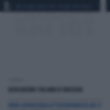
CEUTA
SCANDALO CONTE-COVID
SIGFRIDO RANUCCI
2 risultati per:
ASSOCIAZIONE ITALIANA DI MIOLOGIA
WWW.GIORNATAMALATTIENEUROMUSCOLARI.IT