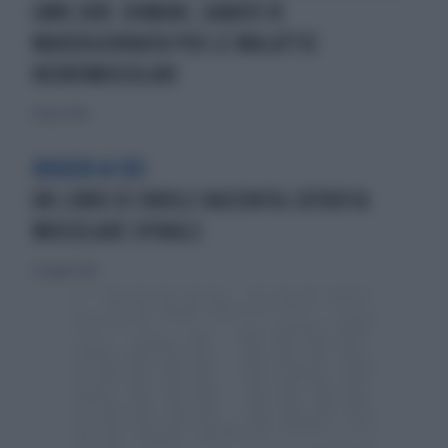
GMN 2018. DOMANI, SABATO 10
MARZOGIORNATA PER LE MALATTIE
NEUROMUSCOLARI
11 marzo 2018
BIOGEN & IED
UN LIBRO DI FAVOLE RACCONTA L’ATROFIA
MUSCOLARE SPINALE
23 giugno 2019