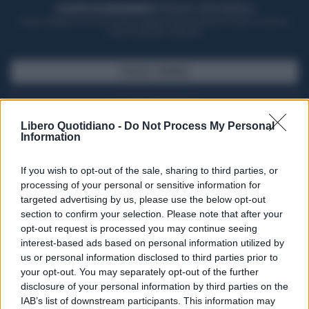
ACQUISTA UN ABBONAMENTO
OTTIENI DEI SUPER VANTAGGI
Potrai sfogliare la rivista online, leggere tutte le edizioni locali, ricevere a
casa il giornale cartaceo
SFOGLIA IL GIORNALE
ACQUISTA ABBONAMENTO
Libero Quotidiano -
Do Not Process My Personal
Information
If you wish to opt-out of the sale, sharing to third parties, or
processing of your personal or sensitive information for
targeted advertising by us, please use the below opt-out
section to confirm your selection. Please note that after your
opt-out request is processed you may continue seeing
interest-based ads based on personal information utilized by
us or personal information disclosed to third parties prior to
your opt-out. You may separately opt-out of the further
Seguici su Google Discover
disclosure of your personal information by third parties on the
IAB’s list of downstream participants. This information may
Segui Libero Quotidiano su Google Discover