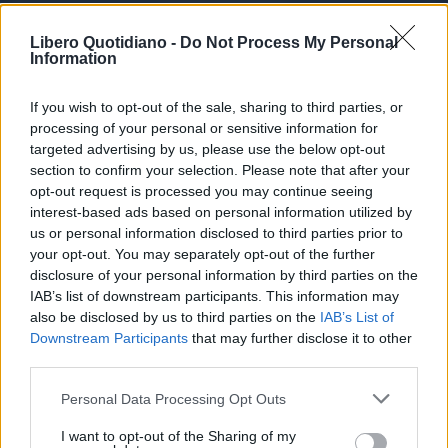
ACQUISTA ABBONAMENTO
Libero Quotidiano -
Do Not Process My Personal
Information
If you wish to opt-out of the sale, sharing to third parties, or
processing of your personal or sensitive information for
targeted advertising by us, please use the below opt-out
section to confirm your selection. Please note that after your
opt-out request is processed you may continue seeing
interest-based ads based on personal information utilized by
us or personal information disclosed to third parties prior to
your opt-out. You may separately opt-out of the further
Seguici su Google Discover
disclosure of your personal information by third parties on the
IAB’s list of downstream participants. This information may
Segui Libero Quotidiano su Google Discover
also be disclosed by us to third parties on the
IAB’s List of
Scegli Libero Quotidiano come fonte preferita
Downstream Participants
that may further disclose it to other
third parties.
SEZIONI
Personal Data Processing Opt Outs
I want to opt-out of the Sharing of my