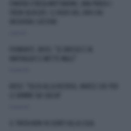
FUNIVIA STRESA MOTTARONE, UNA PRASSI I
FRENI BLOCCATI: IL VIDEO DEL 2014 CHE
INCHIODA I GESTORI
2 giugno 2021
PIEMONTE, BOSSI: "SE BRESSO È IN
VANTAGGIO SI METTE MALE"
16 ottobre 2010
BOSSI: "SOLDI ALLA RICERCA, INVECE CHE PER
LE BOMBE SUI CACCIA"
16 ottobre 2010
IL TROTA NON FA SCONTI ALLA LEGA