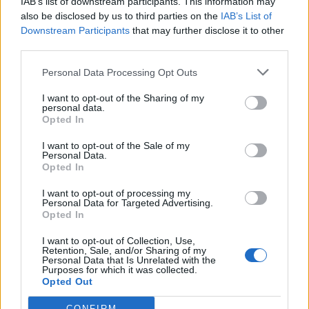
IAB’s list of downstream participants. This information may
Segui Libero Quotidiano su Google Discover
also be disclosed by us to third parties on the
IAB’s List of
Scegli Libero Quotidiano come fonte preferita
Downstream Participants
that may further disclose it to other
third parties.
SEZIONI
Personal Data Processing Opt Outs
I want to opt-out of the Sharing of my
SPETTACOLI
personal data.
Opted In
SCIENZA E TECH
I want to opt-out of the Sale of my
Personal Data.
Opted In
ALTRO
I want to opt-out of processing my
Personal Data for Targeted Advertising.
Opted In
I want to opt-out of Collection, Use,
Retention, Sale, and/or Sharing of my
Personal Data that Is Unrelated with the
Purposes for which it was collected.
Libero Shopping
Contatti
Pubblicità
Cookie policy
Privacy policy
Opted Out
Condizioni generali
Modello 231
Assistenza
Preferenze Privacy
CONFIRM