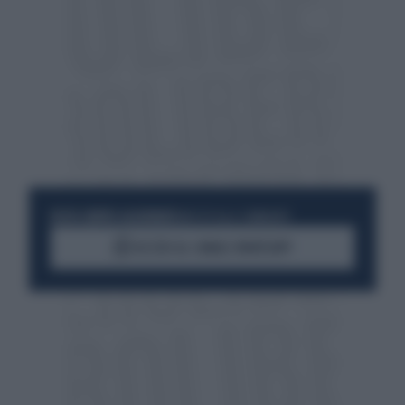
RESTA SEMPRE AGGIORNATO
UNISCITI ALLA COMMUNITY
ACCEDI AL CANALE WHATSAPP