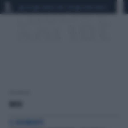
CEUTA
SCANDALO CONTE-COVID
SIGFRIDO RANUCCI
284 risultati per:
BOSSI
IL DOCUMENTO