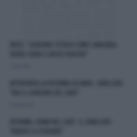
BOSSI: "GOVERNO TECNICO COME L'ANGURIA,
VERDE FUORI E ROSSO DENTRO"
22 agosto 2010
APPROVATA LA RIFORMA GELMINI, CAVALIERE:
"NOI IL GOVERNO DEL FARE"
30 novembre 2010
RIFORMA, ROMA NEL CAOS. IL CAVALIERE:
"ANDATE A STUDIARE"