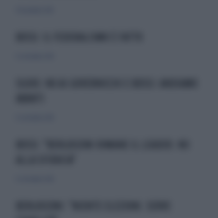
30 novembre 2010
BOSSI: IL FEDERALISMO È FATTO
12 settembre 2010
SILVIO: NO AI GOVERNICCHI E BOSSI: ANDIAMO
AVANTI
12 settembre 2010
BOSSI: "BERLUSCONI RIMANE IL LEADER. NO
ALLA SFIDUCIA"
12 settembre 2010
BERLUSCONI: "NIENTE ELEZIONI. SERVE