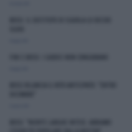
16 ottobre 2010
BOSSI: IL SOSTITUTO DI SCAJOLA LO DECIDE
SILVIO
8 maggio 2010
FINI E BOSSI: I GIUDICI NON CONGIURANO
8 maggio 2010
BOSSI RILANCIA IL VOTO ANTICIPATO: "ENTRO
DICEMBRE"
22 agosto 2010
BOSSI: "NIENTE LARGHE INTESE. ABBIAMO
L'ESERCITO POPOLARE DALLA NOSTRA"