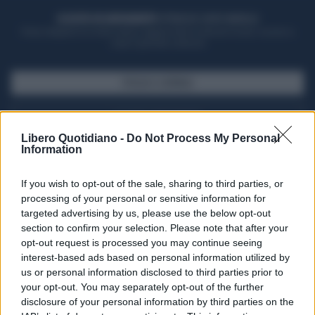
ACQUISTA UN ABBONAMENTO
OTTIENI DEI SUPER VANTAGGI
Potrai sfogliare la rivista online, leggere tutte le edizioni locali, ricevere a
casa il giornale cartaceo
SFOGLIA IL GIORNALE
ACQUISTA ABBONAMENTO
Libero Quotidiano -
Do Not Process My Personal
Information
If you wish to opt-out of the sale, sharing to third parties, or
processing of your personal or sensitive information for
targeted advertising by us, please use the below opt-out
section to confirm your selection. Please note that after your
opt-out request is processed you may continue seeing
interest-based ads based on personal information utilized by
us or personal information disclosed to third parties prior to
your opt-out. You may separately opt-out of the further
Seguici su Google Discover
disclosure of your personal information by third parties on the