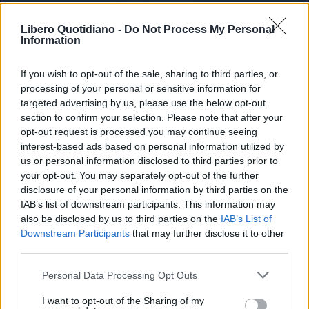
ACQUISTA ABBONAMENTO
Libero Quotidiano -
Do Not Process My Personal
Information
If you wish to opt-out of the sale, sharing to third parties, or
processing of your personal or sensitive information for
targeted advertising by us, please use the below opt-out
section to confirm your selection. Please note that after your
opt-out request is processed you may continue seeing
interest-based ads based on personal information utilized by
us or personal information disclosed to third parties prior to
your opt-out. You may separately opt-out of the further
Seguici su Google Discover
disclosure of your personal information by third parties on the
IAB’s list of downstream participants. This information may
Segui Libero Quotidiano su Google Discover
also be disclosed by us to third parties on the
IAB’s List of
Scegli Libero Quotidiano come fonte preferita
Downstream Participants
that may further disclose it to other
third parties.
SEZIONI
Personal Data Processing Opt Outs
I want to opt-out of the Sharing of my