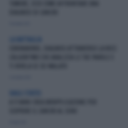
TUMORE, ECCO COME AFFRONTARE UNA
DIAGNOSI DI CANCRO
17 dicembre 2023
LA BATTAGLIA
CORONAVIRUS, DIAGNOSI ATTRAVERSO LA VOCE:
L'ALGORITMO CHE ANALIZZA LE TUE PAROLE E
TI RIVELA SE SEI MALATO
1 settembre 2020
DAGLI STATES
A 17 ANNI CREA UN'APPLICAZIONE PER
SCOPRIRE IL CANCRO AL SENO
29 luglio 2012