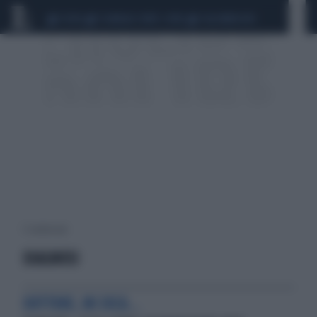
CEUTA
SCANDALO CONTE-COVID
CALCIOMERCATO
5 risultati per:
DIAGNOSI
DOTTORE, MI DICA...