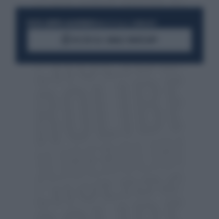
RESTA SEMPRE AGGIORNATO
UNISCITI ALLA COMMUNITY
ACCEDI AL CANALE WHATSAPP