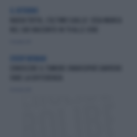
IL RITORNO
NADIA TOFFA, L'ULTIMO GIALLO: COSA MANCA
NEL SUO RACCONTO IN TV ALLE IENE
17 dicembre 2017
EVERY WOMAN
CONOSCERE IL TUMORE OVARICOPUÒ DAVVERO
FARE LA DIFFERENZA
28 ottobre 2018