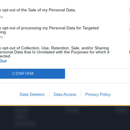
o opt-out of the Sale of my Personal Data.
In
1
to opt-out of processing my Personal Data for Targeted
ing.
In
 SUPER VANTAGGI
o opt-out of Collection, Use, Retention, Sale, and/or Sharing
S
ersonal Data that Is Unrelated with the Purposes for which it
e le edizioni locali, ricevere a casa il giornale cartaceo
lected.
Out
CONFIRM
SPETTACOLI
SCIENZA
Data Deletion
Data Access
Privacy Policy
Rissa Politica
Spettacoli
Alimen
Italia
Televisione
beness
Europa
Gossip
Salute
Esteri
Economia