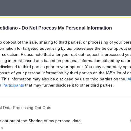
DICAZIONE HCV
“DIAMO UNA
SALUTE NELLE CARCERI
otidiano -
Do Not Process My Personal Information
LLATA AL
ERADICARE L’EPATITE C È
MERSO,SCONFIGGIAMO IL
POSSIBILEA PARTIRE DALLE FAS
to opt-out of the sale, sharing to third parties, or processing of your per
formation for targeted advertising by us, please use the below opt-out s
US DELL’EPATITE C”
PIÙ ESPOSTE
r selection. Please note that after your opt-out request is processed y
eing interest-based ads based on personal information utilized by us or
disclosed to third parties prior to your opt-out. You may separately opt-
losure of your personal information by third parties on the IAB’s list of
. This information may also be disclosed by us to third parties on the
IA
Participants
that may further disclose it to other third parties.
l Data Processing Opt Outs
LA COMMUNITY
o opt-out of the Sharing of my personal data.
In