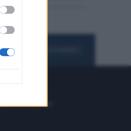
FOGLIA IL GIORNALE
ACQUISTA ABBONAMENTO
 E TECH
ALTRO
tazione e
Blog
ere
Podcast