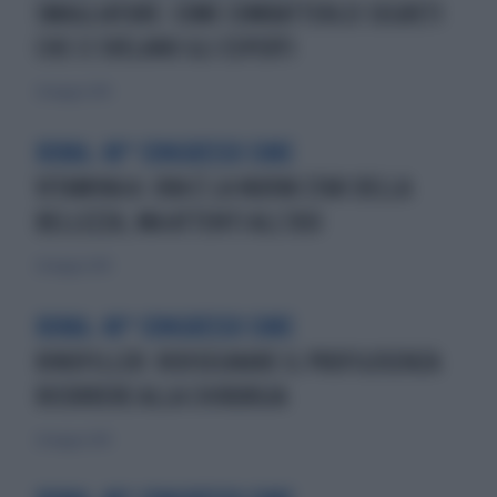
SMAGLIATURE: COME COMBATTERLEI SEGRETI
CHE CI SVELANO GLI ESPERTI
26 maggio 2019
ROMA. 40° CONGRESSO SIME
VITAMINA A: ORA È LA NUOVA STAR DELLA
BELLEZZA, MA ATTENTI ALL’USO
26 maggio 2019
ROMA. 40° CONGRESSO SIME
RINOFILLER: RIDISEGNARE IL PROFILOSENZA
RICORRERE ALLA CHIRURGIA
26 maggio 2019