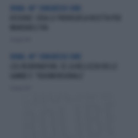
ROMA. 40° CONGRESSO SIME
OCCHIAIE: COSA LE PROVOCA?LA RICETTA PER
MANDARLE VIA
26 maggio 2019
ROMA. 40° CONGRESSO SIME
LEG REJUVINATION, SE LA BELLEZZA DELLE
GAMBE È ‘TRIDIMENSIONALE’
26 maggio 2019