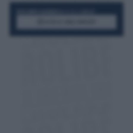
RESTA SEMPRE AGGIORNATO
UNISCITI ALLA COMMUNITY
ACCEDI AL CANALE WHATSAPP