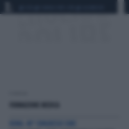
CEUTA
SCANDALO CONTE-COVID
CALCIOMERCATO
8 risultati per:
FORMAZIONE MEDICA
ROMA. 40° CONGRESSO SIME