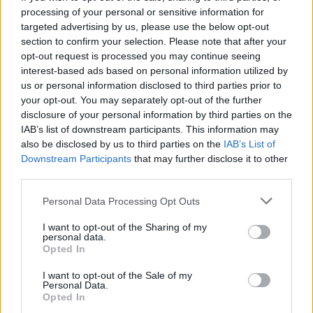
processing of your personal or sensitive information for
targeted advertising by us, please use the below opt-out
section to confirm your selection. Please note that after your
opt-out request is processed you may continue seeing
interest-based ads based on personal information utilized by
us or personal information disclosed to third parties prior to
your opt-out. You may separately opt-out of the further
Seguici su Google Discover
disclosure of your personal information by third parties on the
IAB’s list of downstream participants. This information may
Segui Libero Quotidiano su Google Discover
also be disclosed by us to third parties on the
IAB’s List of
Scegli Libero Quotidiano come fonte preferita
Downstream Participants
that may further disclose it to other
third parties.
SEZIONI
Personal Data Processing Opt Outs
I want to opt-out of the Sharing of my
SPETTACOLI
personal data.
Opted In
SCIENZA E TECH
I want to opt-out of the Sale of my
Personal Data.
Opted In
ALTRO