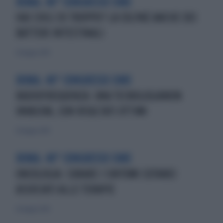
ROMA. 40° CONGRESSO SIME
HAI CHILI DI TROPPO? LA COLPAÈ ANCHE DEI
BATTERI INTESTINALI
26 maggio 2019
ROMA. 40° CONGRESSO SIME
RADIOFREQUENZA: UNA TECNOLOGIANON
INVASIVA, CON RISULTATI OTTIMI
26 maggio 2019
ROMA. 40° CONGRESSO SIME
ONCOLOGIA: CURARE I SINTOMI CUTANEI
ASSOCIATI ALLE TERAPIE
26 maggio 2019