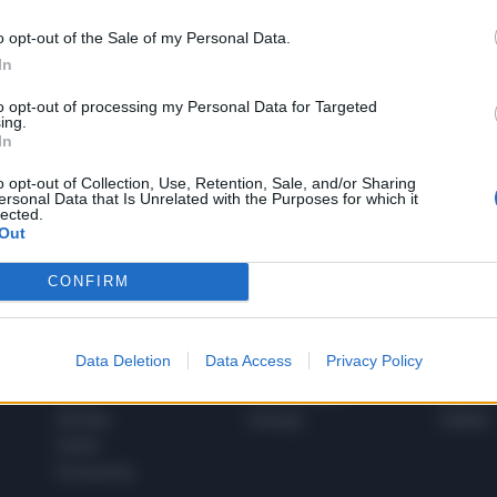
o opt-out of the Sale of my Personal Data.
In
1
to opt-out of processing my Personal Data for Targeted
ing.
In
 SUPER VANTAGGI
o opt-out of Collection, Use, Retention, Sale, and/or Sharing
S
ersonal Data that Is Unrelated with the Purposes for which it
e le edizioni locali, ricevere a casa il giornale cartaceo
lected.
Out
CONFIRM
SPETTACOLI
SCIENZA
Data Deletion
Data Access
Privacy Policy
Rissa Politica
Spettacoli
Alimen
Italia
Televisione
beness
Europa
Gossip
Salute
Esteri
Economia