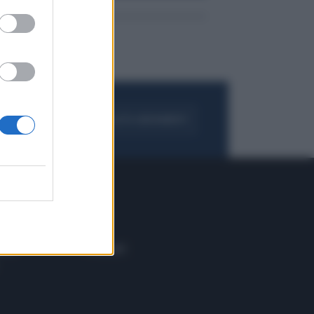
FOGLIA IL GIORNALE
ACQUISTA ABBONAMENTO
 E TECH
ALTRO
tazione e
Blog
ere
Podcast