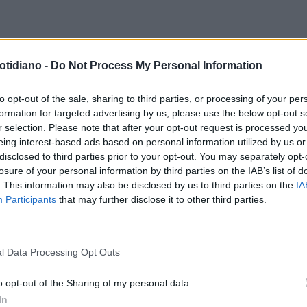
ALOMOLGIA
AL VIA IL 'MESE
SPESA PREVIDENZIALE
INPS:
otidiano -
Do Not Process My Personal Information
LA PREVENZIONE DELLA
225MILA L'ANNO LE PENSIONI E 
ULOPATIA E RETINOPATIA
INDENNITÀ PER CECITÀ EVITABIL
to opt-out of the sale, sharing to third parties, or processing of your per
formation for targeted advertising by us, please use the below opt-out s
ILE'
r selection. Please note that after your opt-out request is processed y
eing interest-based ads based on personal information utilized by us or
disclosed to third parties prior to your opt-out. You may separately opt-
ERCA CLINICA
USO DI ABICIPAR
OCULISTICA
MACULOPATIA E
losure of your personal information by third parties on the IAB’s list of
LA DEGENERAZIONE MACULARE
RETINOPATIA DIABETICHEA
. This information may also be disclosed by us to third parties on the
IA
Participants
that may further disclose it to other third parties.
ILE NEOVASCOLARE (DMS)
FEBBRAIO IL MESE DELLA
PREVENZIONE
l Data Processing Opt Outs
LA COMMUNITY
o opt-out of the Sharing of my personal data.
In