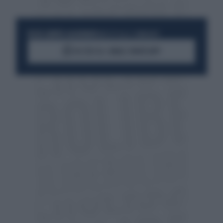
RESTA SEMPRE AGGIORNATO
UNISCITI ALLA COMMUNITY
ACCEDI AL CANALE WHATSAPP