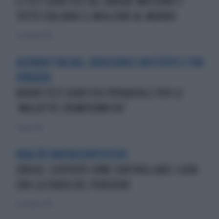
G-TEST GENETICO SUL SANGUE MATERNO E’
TUTTO ITALIANO IL MIGLIORE AL MONDO
22 novembre 2015
ACCORDO TRA BGI, BIOSCIENCE INSTITUTE E TOR
VERGATA
NUOVO TEST GENETICO PRENATALE PER LE
‘MALATTIE CROMOSOMICHE’
7 giugno 2015
REALTÀ FANTASCIENTIFICHE
ZURIGO, SCOPERTO COME CONTROLLARE I GENI
CON LA FORZA DEL PENSIERO
16 novembre 2014