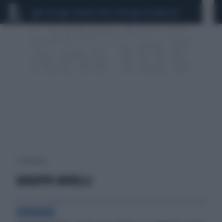
CEUTA
SCANDALO CONTE-COVID
CALCIOMERCATO
7 risultati per:
GIUSEPPE NOVELLI
EVIDENZE