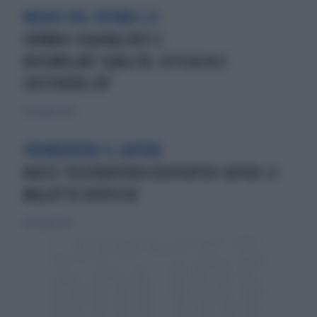
MEDICI DEL FUTURO 2.0
FARMACI EQUIVALENTI E
BIOSIMILARI“QUALITÀ, EFFICACIA E
SOSTENIBILITÀ”
25 novembre 2017
PROMUOVERE IL SAPERE
NASCE 'OSSERVATORIO ATOPIA'PER CAPIRE LE
MALATTIE ATOPICHE
28 ottobre 2018