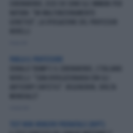
CORONAVIRUS, ECCO CHI SONO GLI IMMUNI PER
NATURA: "UN MALFUNZIONAMENTO
GENETICO", LA SPIEGAZIONE DEL PROFESSOR
NOVELLI
29 marzo 2021
PARLA IL PROFESSORE
DONALD TRUMP E IL CORONAVIRUS, L'ITALIANO
NOVELLI: "CURA RIVOLUZIONARIA CON GLI
ANTICORPI SINTETICI". REGENERON, SVOLTA
MONDIALE?
5 ottobre 2020
TEST NON INVASIVO PRENATALE (NIPT)