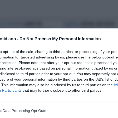
LE E STILETTO
GENNY TRA
A NAPOLI
CORONA CARCERATO:
ANTICISMO E DANDISMO SFILA
ECCO LA STATUINA PER IL PRESE
 ABITI SCULTOREI
otidiano -
Do Not Process My Personal Information
to opt-out of the sale, sharing to third parties, or processing of your per
formation for targeted advertising by us, please use the below opt-out s
r selection. Please note that after your opt-out request is processed y
eing interest-based ads based on personal information utilized by us or
disclosed to third parties prior to your opt-out. You may separately opt-
losure of your personal information by third parties on the IAB’s list of
. This information may also be disclosed by us to third parties on the
IA
Participants
that may further disclose it to other third parties.
l Data Processing Opt Outs