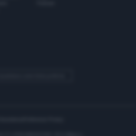
ere
Podcast
 Quotidiano come fonte preferita
Assistenza
Preferenze Privacy
i: C.F. e P.IVA 06823221004 - R.E.A. Milano n.