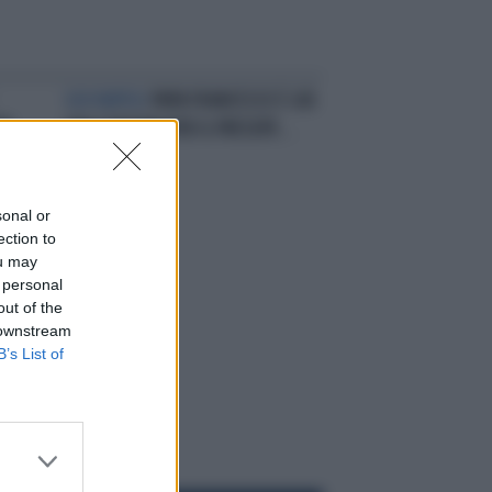
QUI NAPOLI
PAPA FRANCESCO È GIÀ
PE
UNA STATUINA PER IL PRESEPE...
sonal or
ection to
ou may
 personal
out of the
 downstream
B’s List of