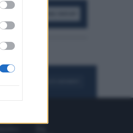
ACCEDI AL CANALE WHATSAPP
FOGLIA IL GIORNALE
ACQUISTA ABBONAMENTO
 E TECH
ALTRO
tazione e
Blog