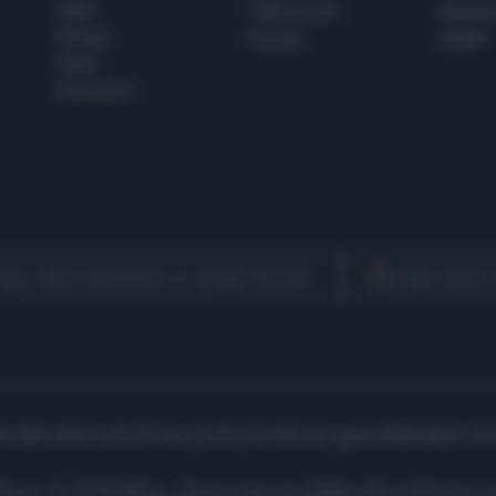
Italia
Televisione
beness
Europa
Gossip
Salute
Esteri
Economia
egui Libero Quotidiano su Google Discover
Scegli Libero
icità
Cookie policy
Privacy policy
Condizioni generali
Modello 231
ell’Aprica 18, 20158 Milano - Registro Imprese di Milano Monza Brianza Lod