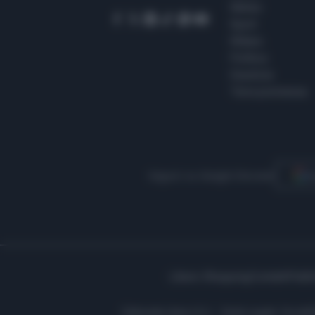
Meteo
Sport
Milano
Politica
Giustizia
Terra promessa
Seguici su Google Discover
S
Libero Shopping
Contatti
Pubbl
Editoriale Libero S.r.l. - Sede Legale: Via d