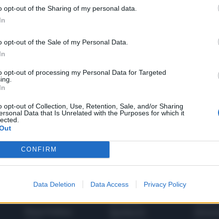
o opt-out of the Sharing of my personal data.
In
LA COMMUNITY
o opt-out of the Sale of my Personal Data.
In
to opt-out of processing my Personal Data for Targeted
ing.
1
In
o opt-out of Collection, Use, Retention, Sale, and/or Sharing
ersonal Data that Is Unrelated with the Purposes for which it
lected.
Out
 SUPER VANTAGGI
S
e le edizioni locali, ricevere a casa il giornale cartaceo
CONFIRM
Data Deletion
Data Access
Privacy Policy
SPETTACOLI
SCIENZA
Rissa Politica
Spettacoli
Alimen