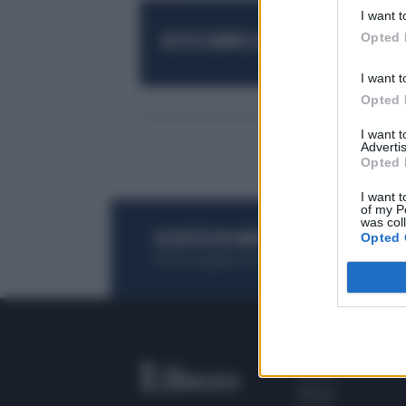
I want t
Opted 
RESTA SEMPRE AGGIORNATO
UNISCITI AL
I want t
Opted 
I want 
Advertis
Opted 
I want t
of my P
was col
Opted 
ACQUISTA UN ABBONAMENTO
OTTIENI DEI
Potrai sfogliare la rivista online, leggere tutt
SEZIONI
Home