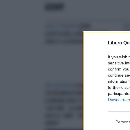
GENNY
STILE E STILETTO
GENNY
STI
(SOFISTICATA) CONQUISTA MONTE
ROM
CARLO E LA FASHION WEEK
CON
Libero Qu
If you wish 
sensitive in
confirm you
continue se
information 
TIFO VIOLENTO
SI AGGRAVA
further disc
L'ULTRÀ NAPOLETANO FERITO, MA
participants
Downstream 
A SPARARE NON È STATO
"GASTONE". LA CURVA AZZURRA
CON LA T-SHIRT: "SPEZIALE
Persona
LIBERO"