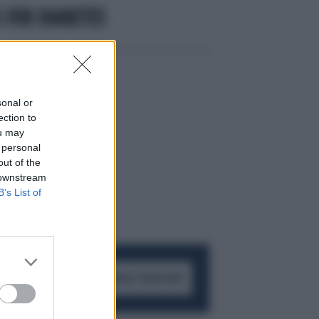
 FOR DIABETES
sonal or
ection to
ou may
 personal
out of the
 downstream
B’s List of
ACCEDI AL CANALE WHATSAPP