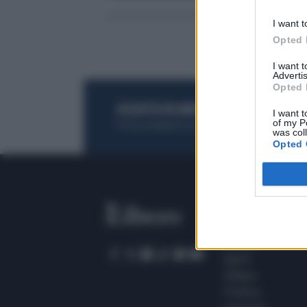
I want t
Opted 
I want 
Advertis
Opted 
ACQUISTA UN ABBONAMENTO
OTTIENI DEI
I want t
of my P
Potrai sfogliare la rivista online, leggere tutt
was col
Opted 
SEZIONI
Home
Meteo
Sport
Milano
Politica