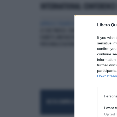
INTERNATIONAL CONFERENCE
APPROCCI TERAPEUTICI INNOVATIVI
Libero Qu
LE DUE PAROLE-CHIAVE DEL
DIABETE,INNOVAZIONE E
If you wish 
sensitive in
PERSONALIZZAZIONE
confirm you
continue se
information 
further disc
participants
Downstream 
Persona
RESTA SEMPRE AGGIORNATO
UNISCITI AL
I want t
Opted 