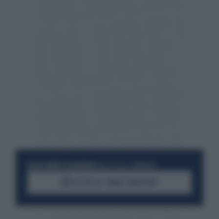
RESTA SEMPRE AGGIORNATO
UNISCITI ALLA COMMUNITY
ACCEDI AL CANALE WHATSAPP