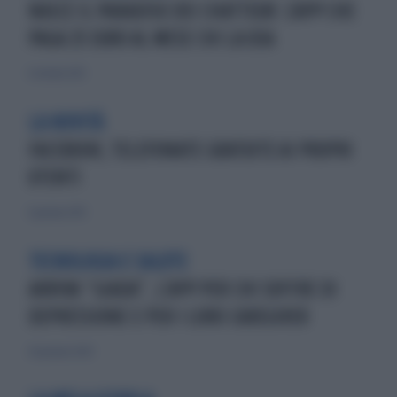
NASCE IL PARADISO DEI CHATTEUR: L'APP CHE
PAGA 25 EURO AL MESE CHI LA USA
6 ottobre 2013
LA NOVITÀ
FACEBOOK, TELEFONATE GRATUITE AI PROPRI
UTENTI
6 gennaio 2013
TECNOLOGIA E SALUTE
ARRIVA “GIADA”, L’APP PER CHI SOFFRE DI
DEPRESSIONE E PER I LORO CAREGIVER
26 gennaio 2020