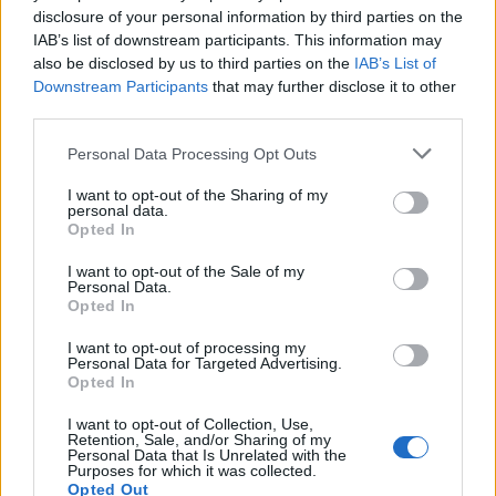
Seguici su Google Discover
disclosure of your personal information by third parties on the
IAB’s list of downstream participants. This information may
Segui Libero Quotidiano su Google Discover
also be disclosed by us to third parties on the
IAB’s List of
Scegli Libero Quotidiano come fonte preferita
Downstream Participants
that may further disclose it to other
third parties.
SEZIONI
Personal Data Processing Opt Outs
I want to opt-out of the Sharing of my
SPETTACOLI
personal data.
Opted In
SCIENZA E TECH
I want to opt-out of the Sale of my
Personal Data.
Opted In
ALTRO
I want to opt-out of processing my
Personal Data for Targeted Advertising.
Opted In
I want to opt-out of Collection, Use,
Retention, Sale, and/or Sharing of my
Personal Data that Is Unrelated with the
Purposes for which it was collected.
Libero Shopping
Contatti
Pubblicità
Cookie policy
Privacy policy
Opted Out