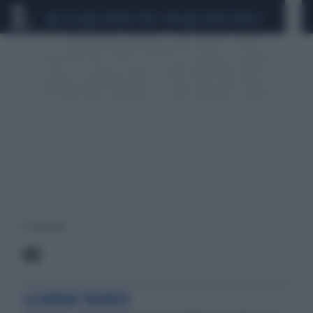
CEUTA
SCANDALO CONTE-COVID
SIGFRIDO RANUCCI
4 risultati per:
IOS
LA NUOVA TROVATA