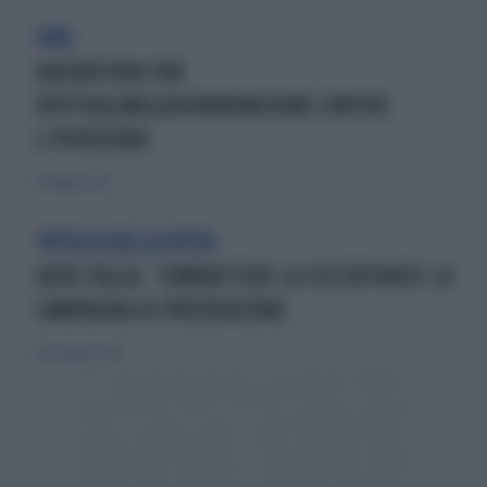
H4O
HACKATHON FOR
OPHTHALMOLOGYINNOVAZIONE CONTRO
L’IPOVISIONE
20 maggio 2018
TUTELA DELLA VISTA
IAPB ITALIA: ‘COMBATTERE LA CECITÀ’PARTE LA
CAMPAGNA DI PREVENZIONE
14 settembre 2019