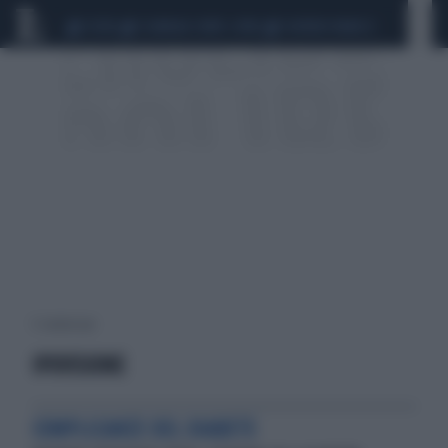
CEUTA
SCANDALO CONTE-COVID
SIGFRIDO RANUCCI
5 risultati per:
IPOVISIONE
COMPLICANZE DEL DIABETE