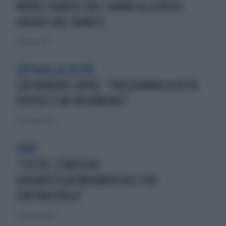
NUOVE TERAPIE PER I DANNI ALLA VISTA
CAUSATI DAL DIABETE
8 febbraio 2013
LOTTA ALLA CECITÀ
CASTRONOVO (IAPB): “PRESERVARELA VISTA
PERCHÉ È UN PATRIMONIO”
11 settembre 2019
IAPB
“CECITÀ: STRATEGIA
DIAGNOSTICAFONDAMENTALE PER
CONTRASTARLA”
11 settembre 2019