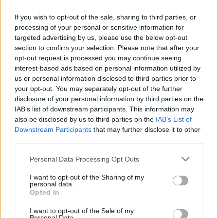
If you wish to opt-out of the sale, sharing to third parties, or
processing of your personal or sensitive information for
targeted advertising by us, please use the below opt-out
section to confirm your selection. Please note that after your
opt-out request is processed you may continue seeing
interest-based ads based on personal information utilized by
us or personal information disclosed to third parties prior to
your opt-out. You may separately opt-out of the further
Seguici su Google Discover
disclosure of your personal information by third parties on the
IAB’s list of downstream participants. This information may
Segui Libero Quotidiano su Google Discover
also be disclosed by us to third parties on the
IAB’s List of
Scegli Libero Quotidiano come fonte preferita
Downstream Participants
that may further disclose it to other
third parties.
SEZIONI
Personal Data Processing Opt Outs
I want to opt-out of the Sharing of my
SPETTACOLI
personal data.
Opted In
SCIENZA E TECH
I want to opt-out of the Sale of my
Personal Data.