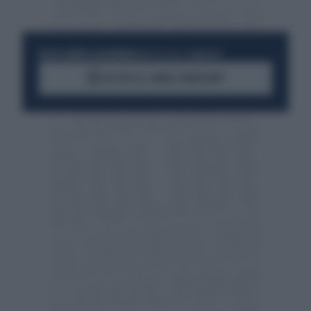
RESTA SEMPRE AGGIORNATO
UNISCITI ALLA COMMUNITY
ACCEDI AL CANALE WHATSAPP