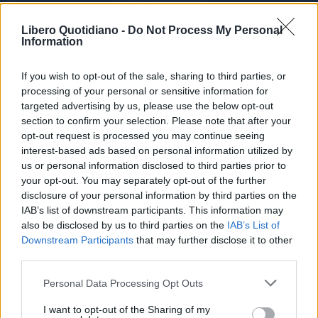
ACQUISTA ABBONAMENTO
Libero Quotidiano -
Do Not Process My Personal
Information
If you wish to opt-out of the sale, sharing to third parties, or
processing of your personal or sensitive information for
targeted advertising by us, please use the below opt-out
section to confirm your selection. Please note that after your
opt-out request is processed you may continue seeing
interest-based ads based on personal information utilized by
us or personal information disclosed to third parties prior to
your opt-out. You may separately opt-out of the further
Seguici su Google Discover
disclosure of your personal information by third parties on the
IAB’s list of downstream participants. This information may
Segui Libero Quotidiano su Google Discover
also be disclosed by us to third parties on the
IAB’s List of
Scegli Libero Quotidiano come fonte preferita
Downstream Participants
that may further disclose it to other
third parties.
SEZIONI
Personal Data Processing Opt Outs
I want to opt-out of the Sharing of my