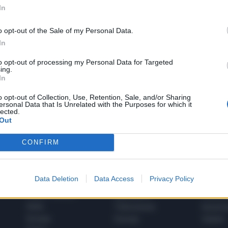
In
o opt-out of the Sale of my Personal Data.
In
to opt-out of processing my Personal Data for Targeted
1
ing.
In
o opt-out of Collection, Use, Retention, Sale, and/or Sharing
ersonal Data that Is Unrelated with the Purposes for which it
 SUPER VANTAGGI
lected.
S
e le edizioni locali, ricevere a casa il giornale cartaceo
Out
CONFIRM
Data Deletion
Data Access
Privacy Policy
SPETTACOLI
SCIENZA
Rissa Politica
Spettacoli
Alimen
Italia
Televisione
beness
Europa
Gossip
Salute