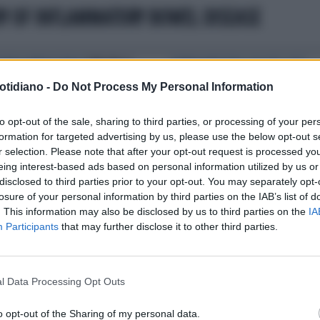
DY OF INFLAMMATORY BOWEL DISEASE
GENDA IMPOSSIBILE
THE PILLS:
RIMINI MEETING SALUTE 2017
VITA SCRITTA ‘A
COLITE ULCEROSA E MORBO DI
otidiano -
Do Not Process My Personal Information
ITA’CORTOMETRAGGIO SUL
CROHNUN PROBLEMA PER 250
BO DI CROHN
MILA ITALIANI
to opt-out of the sale, sharing to third parties, or processing of your per
formation for targeted advertising by us, please use the below opt-out s
r selection. Please note that after your opt-out request is processed y
eing interest-based ads based on personal information utilized by us or
disclosed to third parties prior to your opt-out. You may separately opt-
losure of your personal information by third parties on the IAB’s list of
. This information may also be disclosed by us to third parties on the
IA
Participants
that may further disclose it to other third parties.
l Data Processing Opt Outs
o opt-out of the Sharing of my personal data.
LA COMMUNITY