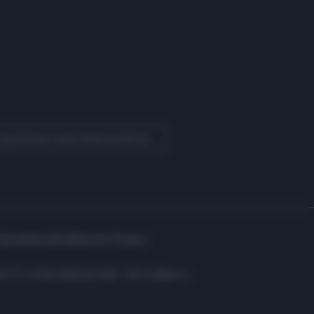
 Quotidiano come fonte preferita
Assistenza
Preferenze Privacy
i: C.F. e P.IVA 06823221004 - R.E.A. Milano n.