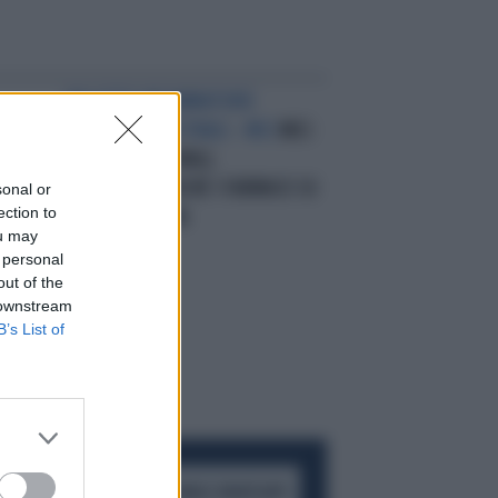
MALATTIE INFIAMMATORIE
CRONICHE INTESTINALI - MICI
MICI:
IN ARRIVO LE 'SMALL
MOLECULES'PERCHÈ 1 FARMACO SU
sonal or
ection to
5 NON FUNZIONA
ou may
 personal
out of the
 downstream
B’s List of
ACCEDI AL CANALE WHATSAPP