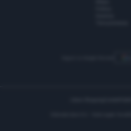
Milano
Politica
Giustizia
Terra promessa
Seguici su Google Discover
S
Libero Shopping
Contatti
Pubbl
Editoriale Libero S.r.l. - Sede Legale: Via d