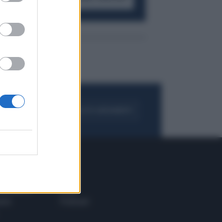
FOGLIA IL GIORNALE
ACQUISTA ABBONAMENTO
 E TECH
ALTRO
tazione e
Blog
ere
Podcast