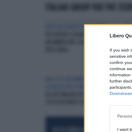
ITALIAN GROUP FOR THE STU
MEDICINA NARRATIVA
LE STORIE
L’A
DEI PAZIENTI CON MALATTIE
UNA 
Libero Qu
INFIAMMATORIE CRONICHE
MAT
INTESTINALI
MOR
If you wish 
sensitive in
confirm you
continue se
information 
MALATTIE INFIAMMATORIE
further disc
CRONICHE INTESTINALI (MICI)
USO
participants
Downstream 
DEI BIOSIMILARI IN ITALIA
'POSITION PAPER' PER DIRE SÌ
Persona
I want t
RESTA SEMPRE AGGIORNATO
UNISCITI AL