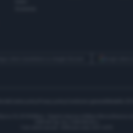
Esteri
Economia
egui Libero Quotidiano su Google Discover
Scegli Libero
icità
Cookie policy
Privacy policy
Condizioni generali
Modello 231
ell’Aprica 18, 20158 Milano - Registro Imprese di Milano Monza Brianza Lod
1690166 Cap. Soc. € 400.000,00 i.v.
Tutti i diritti riservati - ISSN (sito web): 2531-6370