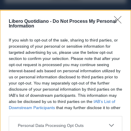
ACQUISTA ABBONAMENTO
Libero Quotidiano -
Do Not Process My Personal
Information
If you wish to opt-out of the sale, sharing to third parties, or
processing of your personal or sensitive information for
targeted advertising by us, please use the below opt-out
section to confirm your selection. Please note that after your
opt-out request is processed you may continue seeing
interest-based ads based on personal information utilized by
us or personal information disclosed to third parties prior to
your opt-out. You may separately opt-out of the further
Seguici su Google Discover
disclosure of your personal information by third parties on the
IAB’s list of downstream participants. This information may
Segui Libero Quotidiano su Google Discover
also be disclosed by us to third parties on the
IAB’s List of
Scegli Libero Quotidiano come fonte preferita
Downstream Participants
that may further disclose it to other
third parties.
SEZIONI
Personal Data Processing Opt Outs