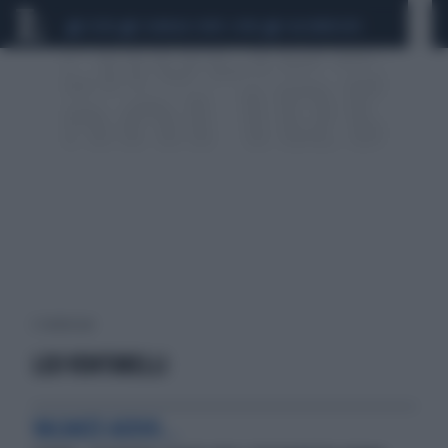
CEUTA
SCANDALO CONTE-COVID
CALCIOMERCATO
2 risultati per:
LEO VENTURELLI
VACANZE ADDIO...