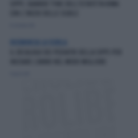
SIPPS: QUANDO 'FINE DELL’ESTATE'FA RIMA
CON L’INIZIO DELLE SCUOLE
16 settembre 2018
RICOMINCIA LA SCUOLA
IL DECALOGO DEI PEDIATRI DELLA SIPPS PER
INIZIARE L’ANNO NEL MODO MIGLIORE
31 agosto 2019