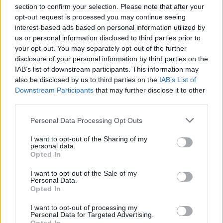
section to confirm your selection. Please note that after your
opt-out request is processed you may continue seeing
interest-based ads based on personal information utilized by
us or personal information disclosed to third parties prior to
your opt-out. You may separately opt-out of the further
Seguici su Google Discover
disclosure of your personal information by third parties on the
IAB’s list of downstream participants. This information may
Segui Libero Quotidiano su Google Discover
also be disclosed by us to third parties on the
IAB’s List of
Scegli Libero Quotidiano come fonte preferita
Downstream Participants
that may further disclose it to other
third parties.
SEZIONI
Personal Data Processing Opt Outs
I want to opt-out of the Sharing of my
SPETTACOLI
personal data.
Opted In
SCIENZA E TECH
I want to opt-out of the Sale of my
Personal Data.
Opted In
ALTRO
I want to opt-out of processing my
Personal Data for Targeted Advertising.