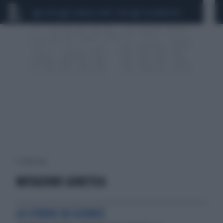
CEUTA
SCANDALO CONTE-COVID
CALCIOMERCATO
4 risultati per:
MUTAZIONE GENETICA
LO STUDIO SU SCIENCE