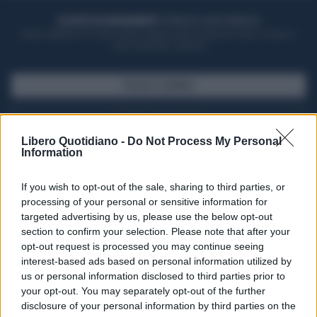
ACQUISTA UN ABBONAMENTO
OTTIENI DEI SUPER VANTAGGI
Potrai sfogliare la rivista online, leggere tutte le edizioni locali, ricevere a
casa il giornale cartaceo
SFOGLIA IL GIORNALE
ACQUISTA ABBONAMENTO
Libero Quotidiano -
Do Not Process My Personal
Information
If you wish to opt-out of the sale, sharing to third parties, or
processing of your personal or sensitive information for
targeted advertising by us, please use the below opt-out
section to confirm your selection. Please note that after your
opt-out request is processed you may continue seeing
interest-based ads based on personal information utilized by
us or personal information disclosed to third parties prior to
your opt-out. You may separately opt-out of the further
Seguici su Google Discover
disclosure of your personal information by third parties on the