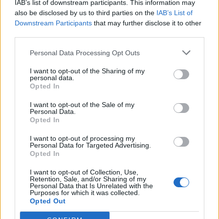
IAB’s list of downstream participants. This information may
Segui Libero Quotidiano su Google Discover
also be disclosed by us to third parties on the
IAB’s List of
Scegli Libero Quotidiano come fonte preferita
Downstream Participants
that may further disclose it to other
third parties.
SEZIONI
Personal Data Processing Opt Outs
I want to opt-out of the Sharing of my
SPETTACOLI
personal data.
Opted In
SCIENZA E TECH
I want to opt-out of the Sale of my
Personal Data.
Opted In
ALTRO
I want to opt-out of processing my
Personal Data for Targeted Advertising.
Opted In
I want to opt-out of Collection, Use,
Retention, Sale, and/or Sharing of my
Personal Data that Is Unrelated with the
Purposes for which it was collected.
Libero Shopping
Contatti
Pubblicità
Cookie policy
Privacy policy
Opted Out
Condizioni generali
Modello 231
Assistenza
Preferenze Privacy