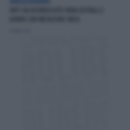
ABR(A)CADABRA!
INPS HA RICONOSCIUTO INVALIDITÀALLE
DONNE CON MUTAZIONE BRCA
28 febbraio 2019