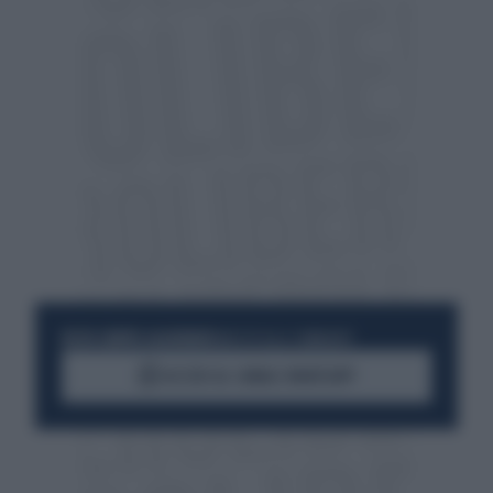
RESTA SEMPRE AGGIORNATO
UNISCITI ALLA COMMUNITY
ACCEDI AL CANALE WHATSAPP