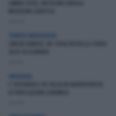
CAMBIO SESSO, BASTA UNA SINGOLA
MUTAZIONE GENETICA
16 aprile 2026
TERAPIE ONCOLOGICHE
CANCRO OVARICO: OK I RISULTATIDELLO STUDIO
SOLO1 SU OLAPARIB
8 luglio 2018
ONCOLOGIA
E' DISPONIBILE IN ITALIA UN NUOVOSERVIZIO
DI PROFILAZIONE GENOMICA
25 marzo 2018